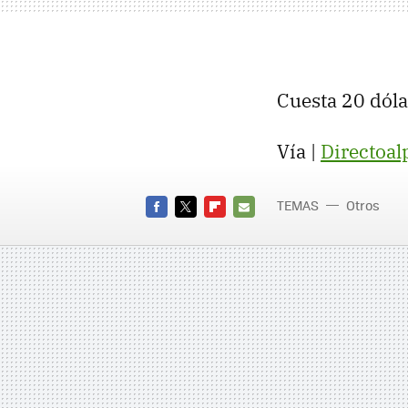
Cuesta 20 dóla
Vía |
Directoal
TEMAS
Otros
FACEBOOK
TWITTER
FLIPBOARD
E-
MAIL