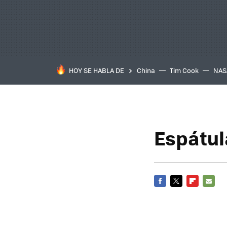
HOY SE HABLA DE
China
Tim Cook
NAS
Espátul
FACEBOOK
TWITTER
FLIPBOARD
E-
MAIL