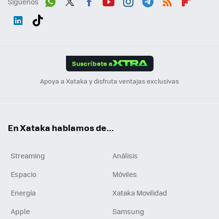
Síguenos
Wh
Twit
Fac
You
Inst
Tele
RSS
Flip
ats
ter
ebo
tub
agr
gra
boa
Link
Tikt
App
ok
e
am
m
rd
edI
ok
Suscríbete a
n
Apoya a Xataka y disfruta ventajas exclusivas
En Xataka hablamos de...
Streaming
Análisis
Espacio
Móviles
Energía
Xataka Movilidad
Apple
Samsung