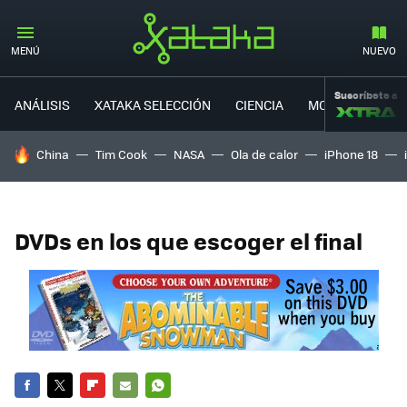
MENÚ
NUEVO
Suscríbete a
ANÁLISIS
XATAKA SELECCIÓN
CIENCIA
MOVILIDAD
HOY SE HABLA DE
China
Tim Cook
NASA
Ola de calor
iPhone 18
DVDs en los que escoger el final