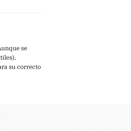
 Aunque se
iles),
ra su correcto