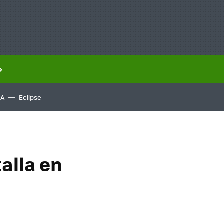
IA
Eclipse
alla en