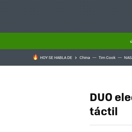
HOY SE HABLA DE
China
Tim Cook
NAS
DUO elec
táctil