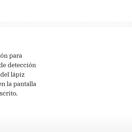
tón para
 de detección
del lápiz
n la pantalla
crito.