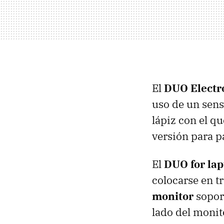
El
DUO
Electr
uso de un senso
lápiz con el q
versión para pa
El
DUO
for la
colocarse en tr
monitor
soport
lado del monit