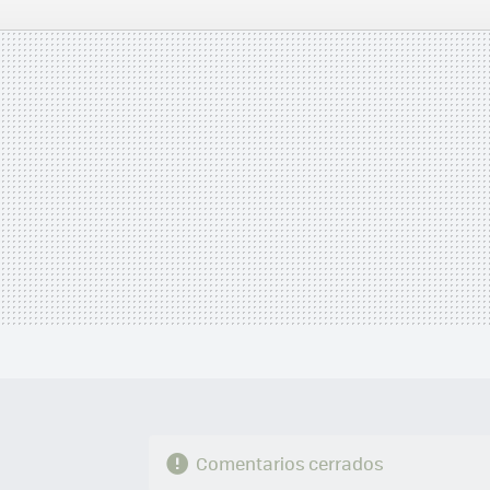
FACEBOOK
TWITTER
FLIPBOARD
E-
MAIL
Comentarios cerrados