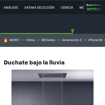
Suscríbete a
ANÁLISIS
XATAKA SELECCIÓN
CIENCIA
MOVILIDAD
HOY SE HABLA DE
AEMET
China
Bill Gates
Generación Z
iPhone 18
Duchate bajo la lluvia