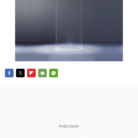
FACEBOOK
TWITTER
FLIPBOARD
E-
WHATSAPP
MAIL