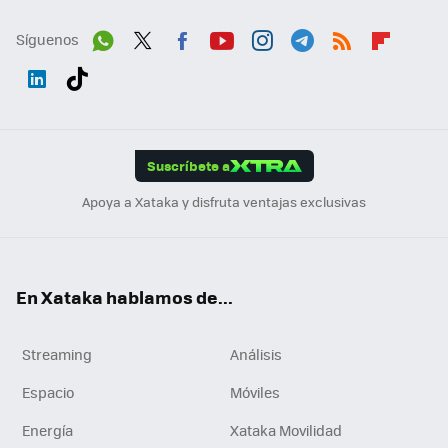
Síguenos
Wh
Twit
Fac
You
Inst
Tele
RSS
Flip
ats
ter
ebo
tub
agr
gra
boa
Link
Tikt
App
ok
e
am
m
rd
edI
ok
Suscríbete a
n
Apoya a Xataka y disfruta ventajas exclusivas
En Xataka hablamos de...
Streaming
Análisis
Espacio
Móviles
Energía
Xataka Movilidad