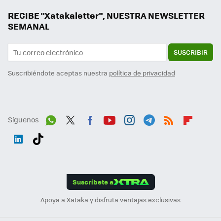
RECIBE "Xatakaletter", NUESTRA NEWSLETTER
SEMANAL
SUSCRIBIR
Suscribiéndote aceptas nuestra
política de privacidad
Síguenos
Wh
Twit
Fac
You
Inst
Tele
RSS
Flip
ats
ter
ebo
tub
agr
gra
boa
Link
Tikt
App
ok
e
am
m
rd
edI
ok
Suscríbete a
n
Apoya a Xataka y disfruta ventajas exclusivas