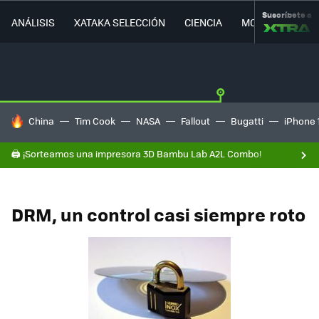
Suscríbete a
ANÁLISIS
XATAKA SELECCIÓN
CIENCIA
MOVILIDAD
HOY SE HABLA DE
China
Tim Cook
NASA
Fallout
Bugatti
iPhone 
🖨️ ¡Sorteamos una impresora 3D Bambu Lab A2L Combo!
DRM, un control casi siempre roto