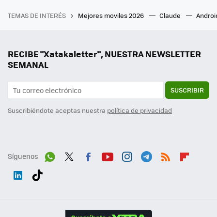
TEMAS DE INTERÉS
Mejores moviles 2026
Claude
Androi
RECIBE "Xatakaletter", NUESTRA NEWSLETTER
SEMANAL
SUSCRIBIR
Suscribiéndote aceptas nuestra
política de privacidad
Síguenos
Wh
Twit
Fac
You
Inst
Tele
RSS
Flip
ats
ter
ebo
tub
agr
gra
boa
Link
Tikt
App
ok
e
am
m
rd
edI
ok