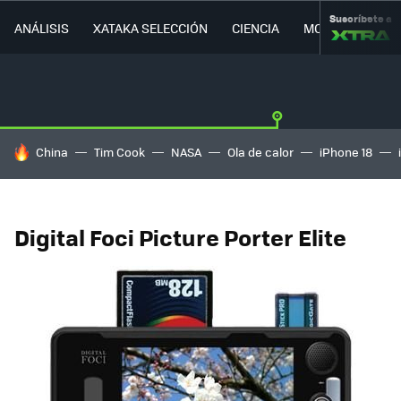
Suscríbete a
ANÁLISIS
XATAKA SELECCIÓN
CIENCIA
MOVILIDAD
HOY SE HABLA DE
China
Tim Cook
NASA
Ola de calor
iPhone 18
Digital Foci Picture Porter Elite