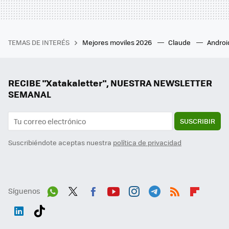
TEMAS DE INTERÉS
Mejores moviles 2026
Claude
Androi
RECIBE "Xatakaletter", NUESTRA NEWSLETTER
SEMANAL
SUSCRIBIR
Suscribiéndote aceptas nuestra
política de privacidad
Síguenos
Wh
Twit
Fac
You
Inst
Tele
RSS
Flip
ats
ter
ebo
tub
agr
gra
boa
Link
Tikt