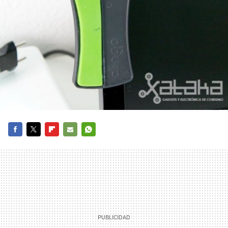
FACEBOOK
TWITTER
FLIPBOARD
E-
WHATSAPP
MAIL