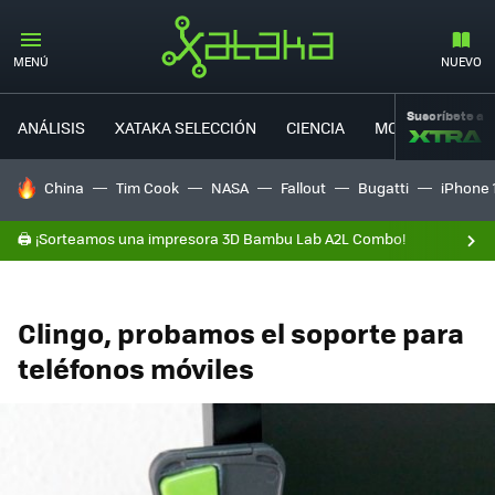
MENÚ
NUEVO
Suscríbete a
ANÁLISIS
XATAKA SELECCIÓN
CIENCIA
MOVILIDAD
HOY SE HABLA DE
China
Tim Cook
NASA
Fallout
Bugatti
iPhone 
🖨️ ¡Sorteamos una impresora 3D Bambu Lab A2L Combo!
Clingo, probamos el soporte para
teléfonos móviles