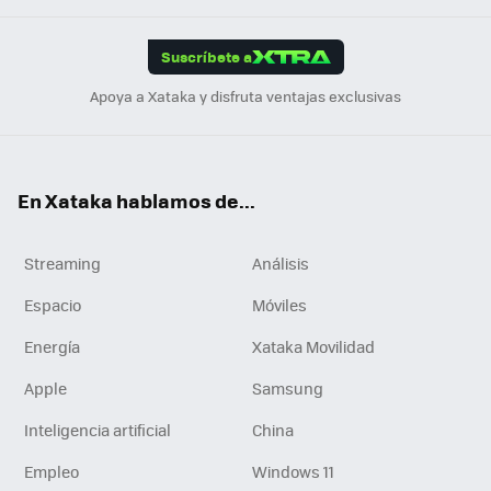
App
ok
e
am
m
rd
edI
ok
Suscríbete a
n
Apoya a Xataka y disfruta ventajas exclusivas
En Xataka hablamos de...
Streaming
Análisis
Espacio
Móviles
Energía
Xataka Movilidad
Apple
Samsung
Inteligencia artificial
China
Empleo
Windows 11