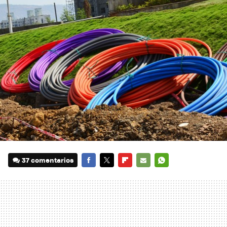
37 comentarios
FACEBOOK
TWITTER
FLIPBOARD
E-
WHATSAPP
MAIL