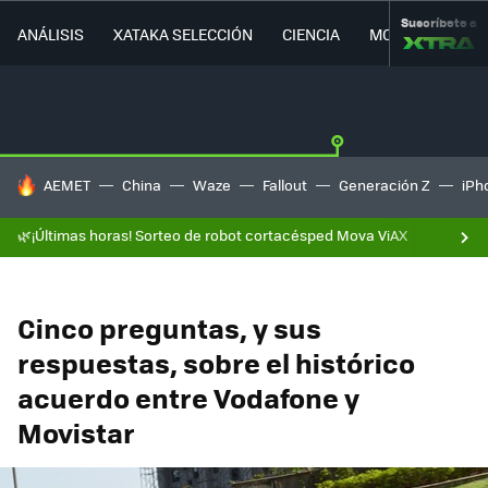
Suscríbete a
ANÁLISIS
XATAKA SELECCIÓN
CIENCIA
MOVILIDAD
HOY SE HABLA DE
AEMET
China
Waze
Fallout
Generación Z
iPh
🌿¡Últimas horas! Sorteo de robot cortacésped Mova ViAX
Cinco preguntas, y sus
respuestas, sobre el histórico
acuerdo entre Vodafone y
Movistar