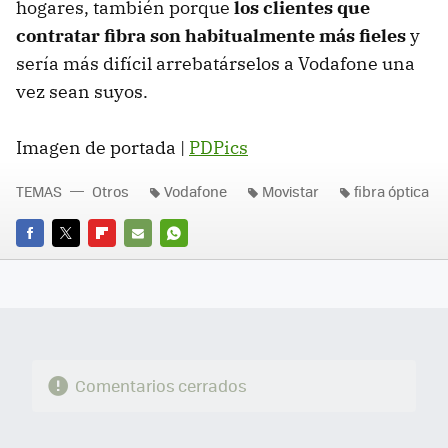
hogares, también porque
los clientes que
contratar fibra son habitualmente más fieles
y
sería más difícil arrebatárselos a Vodafone una
vez sean suyos.
Imagen de portada |
PDPics
TEMAS
Otros
Vodafone
Movistar
fibra óptica
FACEBOOK
TWITTER
FLIPBOARD
E-
WHATSAPP
MAIL
Comentarios cerrados