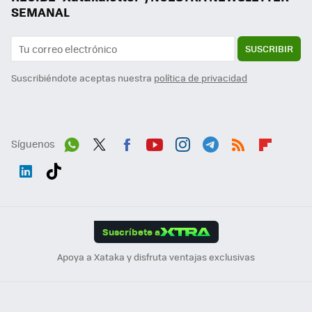
SEMANAL
SUSCRIBIR
Suscribiéndote aceptas nuestra
política de privacidad
Síguenos
Wh
Twit
Fac
You
Inst
Tele
RSS
Flip
ats
ter
ebo
tub
agr
gra
boa
Link
Tikt
App
ok
e
am
m
rd
edI
ok
Suscríbete a
n
Apoya a Xataka y disfruta ventajas exclusivas