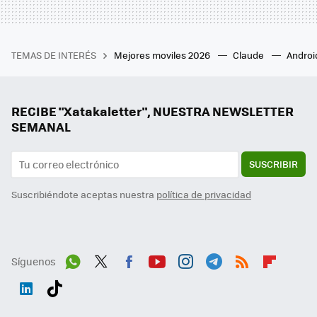
TEMAS DE INTERÉS
Mejores moviles 2026
Claude
Androi
RECIBE "Xatakaletter", NUESTRA NEWSLETTER
SEMANAL
SUSCRIBIR
Suscribiéndote aceptas nuestra
política de privacidad
Síguenos
Wh
Twit
Fac
You
Inst
Tele
RSS
Flip
ats
ter
ebo
tub
agr
gra
boa
Link
Tikt