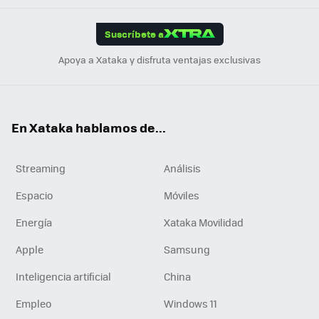
App
ok
e
am
m
rd
edI
ok
Suscríbete a
n
Apoya a Xataka y disfruta ventajas exclusivas
En Xataka hablamos de...
Streaming
Análisis
Espacio
Móviles
Energía
Xataka Movilidad
Apple
Samsung
Inteligencia artificial
China
Empleo
Windows 11