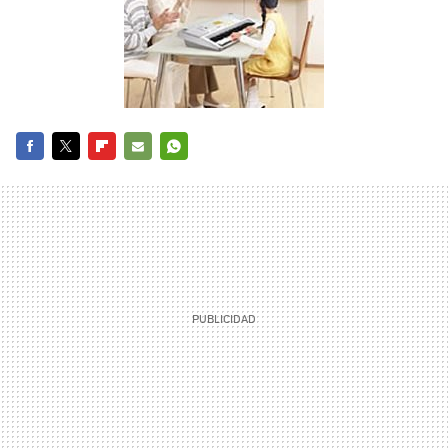
FACEBOOK
TWITTER
FLIPBOARD
E-
WHATSAPP
MAIL