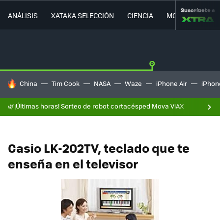
Suscríbete a
ANÁLISIS
XATAKA SELECCIÓN
CIENCIA
MOVILIDAD
HOY SE HABLA DE
China
Tim Cook
NASA
Waze
iPhone Air
iPhone
🌿¡Últimas horas! Sorteo de robot cortacésped Mova ViAX
Casio LK-202TV, teclado que te
enseña en el televisor