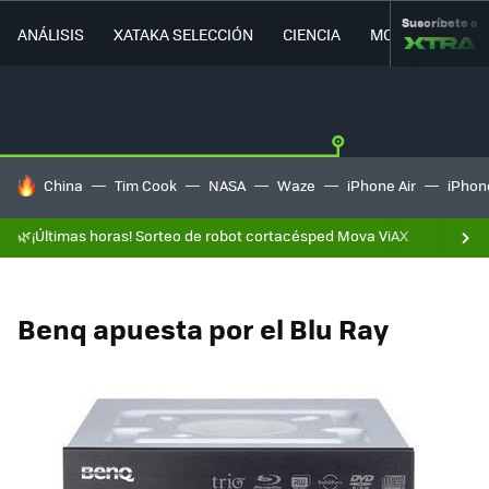
Suscríbete a
ANÁLISIS
XATAKA SELECCIÓN
CIENCIA
MOVILIDAD
HOY SE HABLA DE
China
Tim Cook
NASA
Waze
iPhone Air
iPhone
🌿¡Últimas horas! Sorteo de robot cortacésped Mova ViAX
Benq apuesta por el Blu Ray