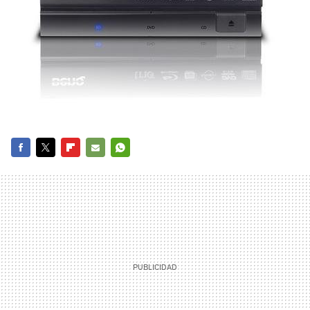
FACEBOOK
TWITTER
FLIPBOARD
E-
WHATSAPP
MAIL