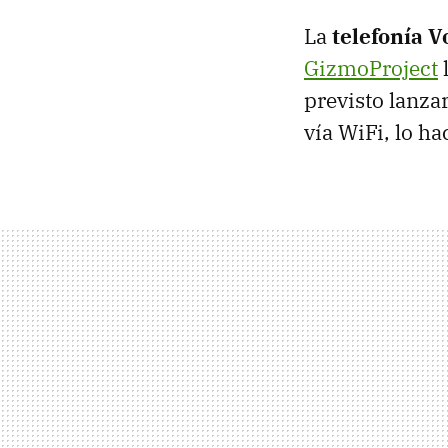
La
telefonía V
GizmoProject
previsto lanza
vía WiFi, lo ha