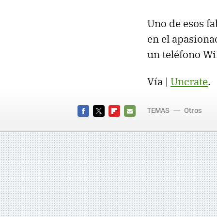
Uno de esos fa
en el apasiona
un teléfono Wi
Vía |
Uncrate
.
TEMAS
Otros
FACEBOOK
TWITTER
FLIPBOARD
E-
MAIL