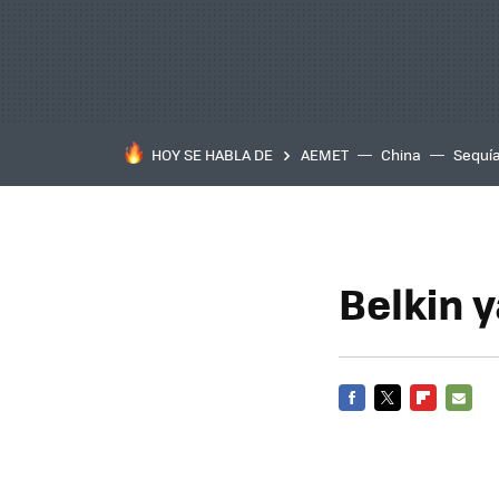
HOY SE HABLA DE
AEMET
China
Sequí
Belkin 
FACEBOOK
TWITTER
FLIPBOARD
E-
MAIL