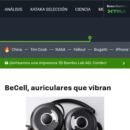
Suscríbete a
ANÁLISIS
XATAKA SELECCIÓN
CIENCIA
MOVILIDAD
HOY SE HABLA DE
China
Tim Cook
NASA
Fallout
Bugatti
iPhone 
🖨️ ¡Sorteamos una impresora 3D Bambu Lab A2L Combo!
BeCell, auriculares que vibran