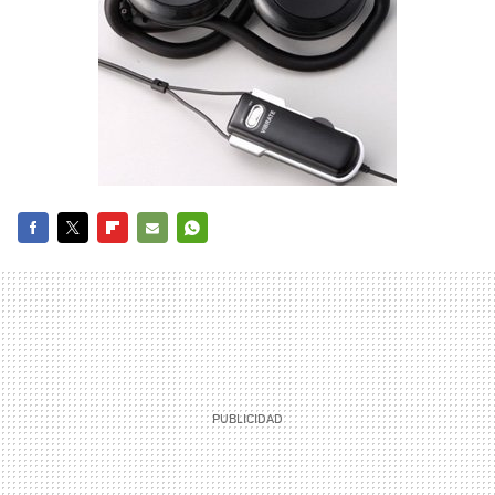
FACEBOOK
TWITTER
FLIPBOARD
E-
WHATSAPP
MAIL