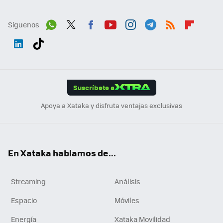
Síguenos
Wh
Twit
Fac
You
Inst
Tele
RSS
Flip
ats
ter
ebo
tub
agr
gra
boa
Link
Tikt
App
ok
e
am
m
rd
edI
ok
Suscríbete a
n
Apoya a Xataka y disfruta ventajas exclusivas
En Xataka hablamos de...
Streaming
Análisis
Espacio
Móviles
Energía
Xataka Movilidad