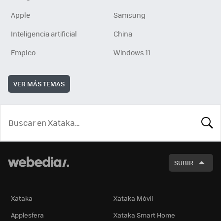
Apple
Samsung
Inteligencia artificial
China
Empleo
Windows 11
VER MÁS TEMAS
BUSCA
SUBIR
Xataka
Xataka Móvil
Applesfera
Xataka Smart Home