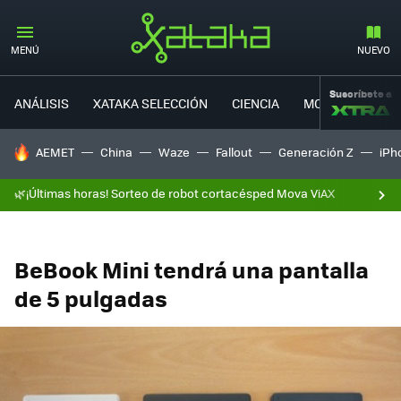
MENÚ
NUEVO
Suscríbete a
ANÁLISIS
XATAKA SELECCIÓN
CIENCIA
MOVILIDAD
HOY SE HABLA DE
AEMET
China
Waze
Fallout
Generación Z
iPh
🌿¡Últimas horas! Sorteo de robot cortacésped Mova ViAX
BeBook Mini tendrá una pantalla
de 5 pulgadas