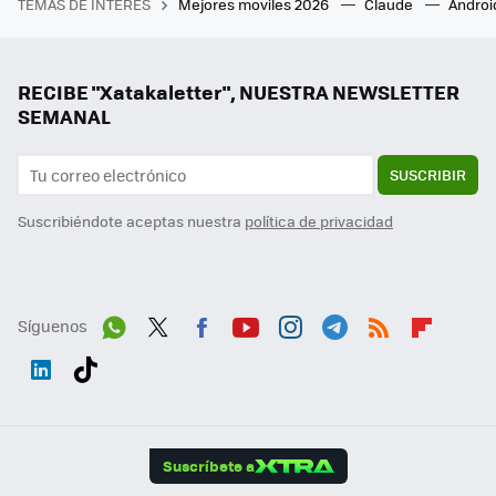
TEMAS DE INTERÉS
Mejores moviles 2026
Claude
Androi
RECIBE "Xatakaletter", NUESTRA NEWSLETTER
SEMANAL
SUSCRIBIR
Suscribiéndote aceptas nuestra
política de privacidad
Síguenos
Wh
Twit
Fac
You
Inst
Tele
RSS
Flip
ats
ter
ebo
tub
agr
gra
boa
Link
Tikt
App
ok
e
am
m
rd
edI
ok
Suscríbete a
n