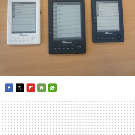
FACEBOOK
TWITTER
FLIPBOARD
E-
WHATSAPP
MAIL