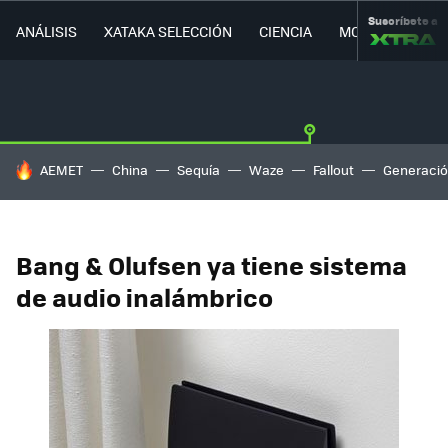
Suscríbete a
ANÁLISIS
XATAKA SELECCIÓN
CIENCIA
MOVILIDAD
HOY SE HABLA DE
AEMET
China
Sequía
Waze
Fallout
Generació
Bang & Olufsen ya tiene sistema
de audio inalámbrico