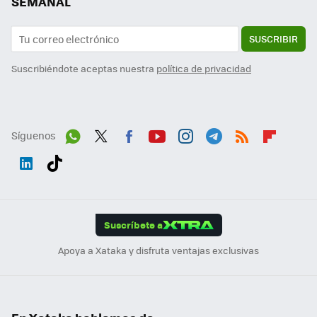
SEMANAL
SUSCRIBIR
Suscribiéndote aceptas nuestra
política de privacidad
Síguenos
Wh
Twit
Fac
You
Inst
Tele
RSS
Flip
ats
ter
ebo
tub
agr
gra
boa
Link
Tikt
App
ok
e
am
m
rd
edI
ok
Suscríbete a
n
Apoya a Xataka y disfruta ventajas exclusivas