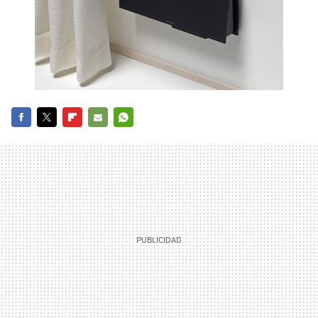
FACEBOOK
TWITTER
FLIPBOARD
E-
WHATSAPP
MAIL