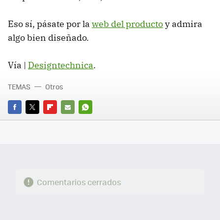
Eso sí, pásate por la
web del producto
y admira
algo bien diseñado.
Vía |
Designtechnica
.
TEMAS
Otros
FACEBOOK
TWITTER
FLIPBOARD
E-
WHATSAPP
MAIL
Comentarios cerrados