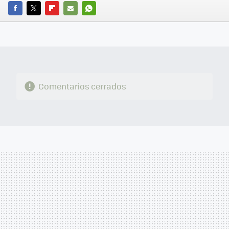
FACEBOOK
TWITTER
FLIPBOARD
E-
WHATSAPP
MAIL
Comentarios cerrados