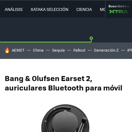
Suscríbete a
ANÁLISIS
XATAKA SELECCIÓN
CIENCIA
MOVILIDAD
HOY SE HABLA DE
AEMET
China
Sequía
Fallout
Generación Z
iP
Bang & Olufsen Earset 2,
auriculares Bluetooth para móvil