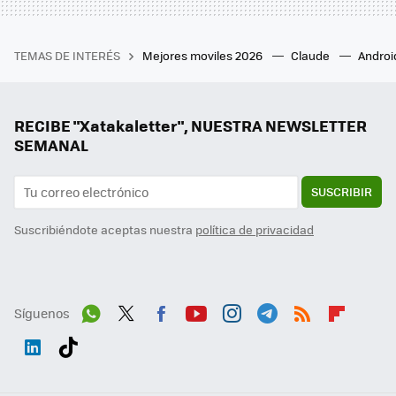
TEMAS DE INTERÉS
Mejores moviles 2026
Claude
Androi
RECIBE "Xatakaletter", NUESTRA NEWSLETTER
SEMANAL
SUSCRIBIR
Suscribiéndote aceptas nuestra
política de privacidad
Síguenos
Wh
Twit
Fac
You
Inst
Tele
RSS
Flip
ats
ter
ebo
tub
agr
gra
boa
Link
Tikt
App
ok
e
am
m
rd