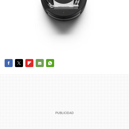
FACEBOOK
TWITTER
FLIPBOARD
E-
WHATSAPP
MAIL