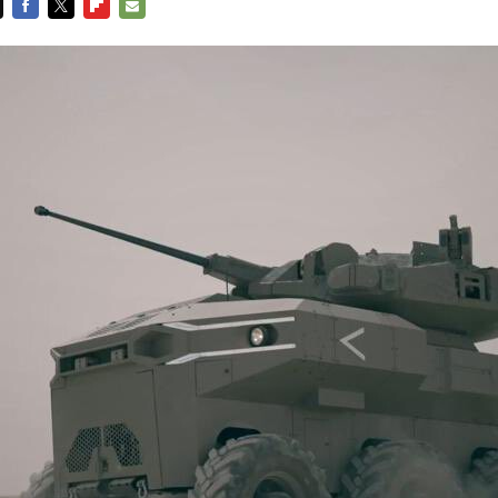
FACEBOOK
TWITTER
FLIPBOARD
E-
MAIL