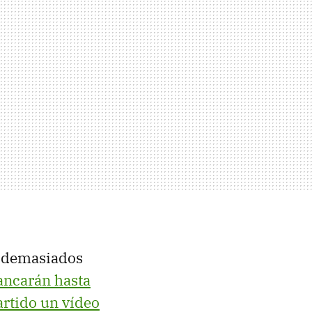
o demasiados
ancarán hasta
rtido un vídeo