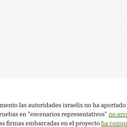
ento las autoridades israelís no ha aportad
 pruebas en "escenarios representativos"
no arr
las firmas embarcadas en el proyecto
ha compa