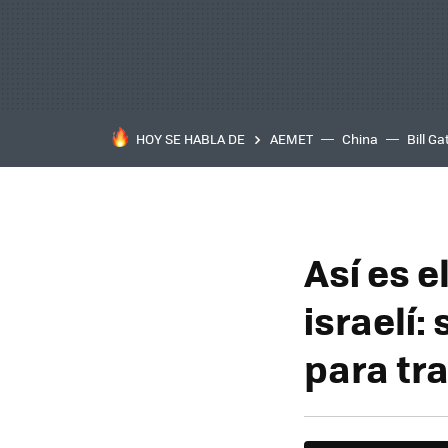
HOY SE HABLA DE
AEMET
China
Bill Ga
Así es 
israelí:
para tr