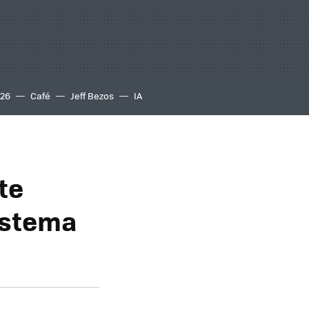
S26
Café
Jeff Bezos
IA
te
sistema