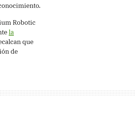
econocimiento.
dium Robotic
nte
la
recalcan que
ión de