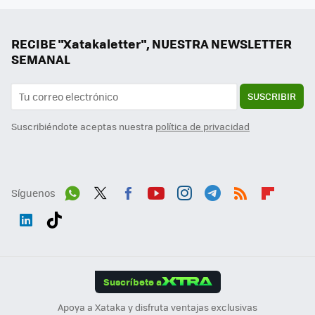
RECIBE "Xatakaletter", NUESTRA NEWSLETTER
SEMANAL
SUSCRIBIR
Suscribiéndote aceptas nuestra
política de privacidad
Síguenos
Wh
Twit
Fac
You
Inst
Tele
RSS
Flip
ats
ter
ebo
tub
agr
gra
boa
Link
Tikt
App
ok
e
am
m
rd
edI
ok
Suscríbete a
n
Apoya a Xataka y disfruta ventajas exclusivas