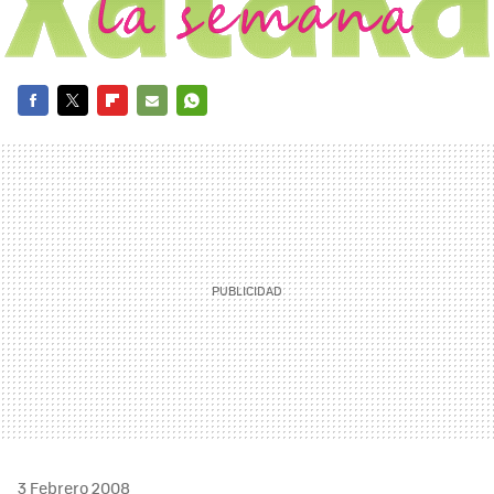
FACEBOOK
TWITTER
FLIPBOARD
E-
WHATSAPP
MAIL
3 Febrero 2008