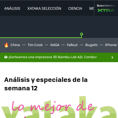
Suscríbete a
ANÁLISIS
XATAKA SELECCIÓN
CIENCIA
MOVILIDAD
HOY SE HABLA DE
China
Tim Cook
NASA
Fallout
Bugatti
iPhone 
🖨️ ¡Sorteamos una impresora 3D Bambu Lab A2L Combo!
Análisis y especiales de la
semana 12