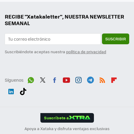
RECIBE "Xatakaletter", NUESTRA NEWSLETTER
SEMANAL
SUSCRIBIR
Suscribiéndote aceptas nuestra
política de privacidad
Síguenos
Wh
Twit
Fac
You
Inst
Tele
RSS
Flip
ats
ter
ebo
tub
agr
gra
boa
Link
Tikt
App
ok
e
am
m
rd
edI
ok
Suscríbete a
n
Apoya a Xataka y disfruta ventajas exclusivas