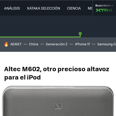
Suscríbete a
ANÁLISIS
XATAKA SELECCIÓN
CIENCIA
MOVILIDAD
HOY SE HABLA DE
AEMET
China
Generación Z
iPhone 17
Samsung G
Altec M602, otro precioso altavoz
para el iPod