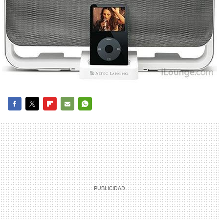
FACEBOOK
TWITTER
FLIPBOARD
E-
WHATSAPP
MAIL