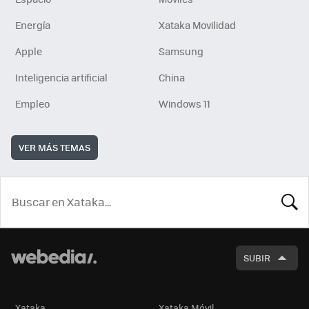
Energía
Xataka Movilidad
Apple
Samsung
Inteligencia artificial
China
Empleo
Windows 11
VER MÁS TEMAS
BUSCA
SUBIR
Xataka
Xataka Móvil