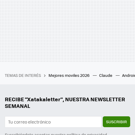
TEMAS DE INTERÉS
Mejores moviles 2026
Claude
Androi
RECIBE "Xatakaletter", NUESTRA NEWSLETTER
SEMANAL
SUSCRIBIR
Suscribiéndote aceptas nuestra
política de privacidad