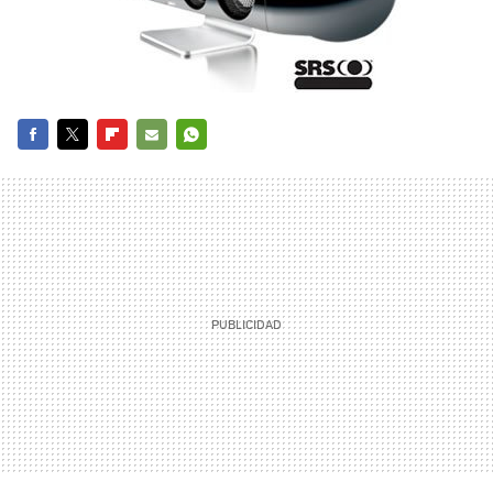
FACEBOOK
TWITTER
FLIPBOARD
E-
WHATSAPP
MAIL