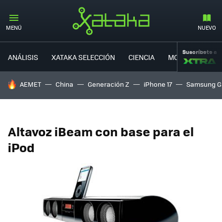
MENÚ
NUEVO
Suscríbete a
ANÁLISIS
XATAKA SELECCIÓN
CIENCIA
MOVILIDAD
HOY SE HABLA DE
AEMET
China
Generación Z
iPhone 17
Samsung G
Altavoz iBeam con base para el
iPod