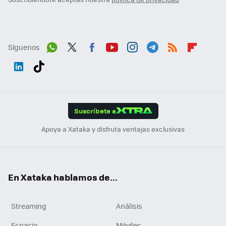
Síguenos
Wh
Twit
Fac
You
Inst
Tele
RSS
Flip
ats
ter
ebo
tub
agr
gra
boa
Link
Tikt
App
ok
e
am
m
rd
edI
ok
Suscríbete a
n
Apoya a Xataka y disfruta ventajas exclusivas
En Xataka hablamos de...
Streaming
Análisis
Espacio
Móviles