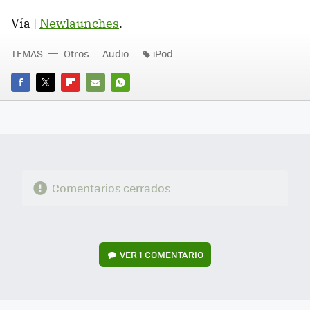
Vía |
Newlaunches
.
TEMAS
Otros
Audio
iPod
FACEBOOK
TWITTER
FLIPBOARD
E-
WHATSAPP
MAIL
Comentarios cerrados
VER
1 COMENTARIO