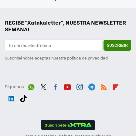
RECIBE "Xatakaletter", NUESTRA NEWSLETTER
SEMANAL
SUSCRIBIR
Suscribiéndote aceptas nuestra
política de privacidad
Síguenos
Wh
Twit
Fac
You
Inst
Tele
RSS
Flip
ats
ter
ebo
tub
agr
gra
boa
Link
Tikt
App
ok
e
am
m
rd
edI
ok
Suscríbete a
n
Apoya a Xataka y disfruta ventajas exclusivas