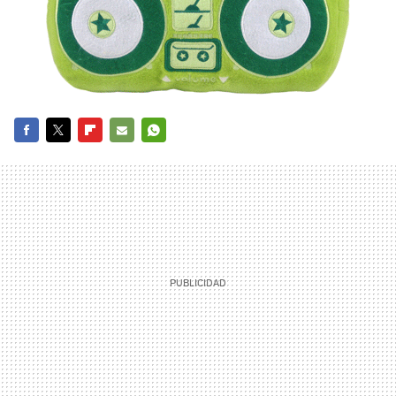
FACEBOOK
TWITTER
FLIPBOARD
E-
WHATSAPP
MAIL