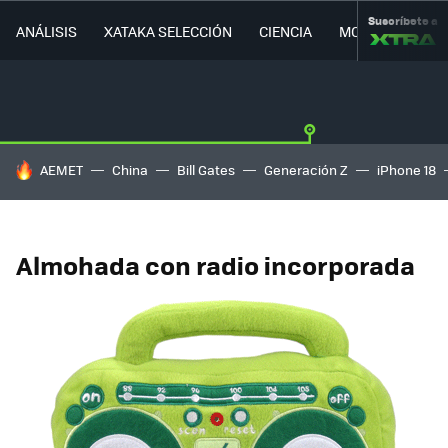
Suscríbete a
ANÁLISIS
XATAKA SELECCIÓN
CIENCIA
MOVILIDAD
HOY SE HABLA DE
AEMET
China
Bill Gates
Generación Z
iPhone 18
Almohada con radio incorporada