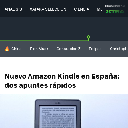
Suscríbete a
ANÁLISIS
XATAKA SELECCIÓN
CIENCIA
MOVILIDAD
HOY SE HABLA DE
China
Elon Musk
Generación Z
Eclipse
Christoph
Nuevo Amazon Kindle en España:
dos apuntes rápidos