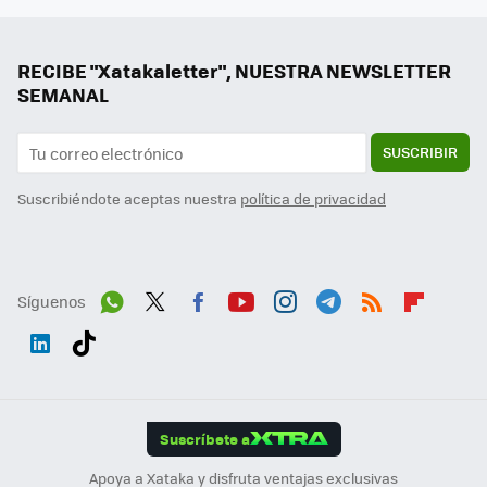
RECIBE "Xatakaletter", NUESTRA NEWSLETTER
SEMANAL
SUSCRIBIR
Suscribiéndote aceptas nuestra
política de privacidad
Síguenos
Wh
Twit
Fac
You
Inst
Tele
RSS
Flip
ats
ter
ebo
tub
agr
gra
boa
Link
Tikt
App
ok
e
am
m
rd
edI
ok
Suscríbete a
n
Apoya a Xataka y disfruta ventajas exclusivas