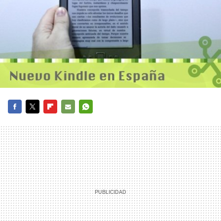
FACEBOOK
TWITTER
FLIPBOARD
E-
WHATSAPP
MAIL