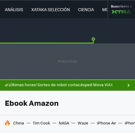
Suscríbete a
ANÁLISIS
XATAKA SELECCIÓN
CIENCIA
MOVILIDAD
🌿¡Últimas horas! Sorteo de robot cortacésped Mova ViAX
Ebook Amazon
HOY SE HABLA DE
China
Tim Cook
NASA
Waze
iPhone Air
iPhon