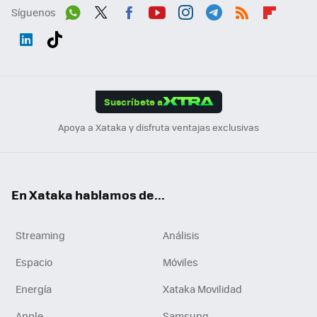
Síguenos
Wh
Twit
Fac
You
Inst
Tele
RSS
Flip
ats
ter
ebo
tub
agr
gra
boa
Link
Tikt
App
ok
e
am
m
rd
edI
ok
Suscríbete a
n
Apoya a Xataka y disfruta ventajas exclusivas
En Xataka hablamos de...
Streaming
Análisis
Espacio
Móviles
Energía
Xataka Movilidad
Apple
Samsung