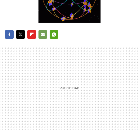
FACEBOOK
TWITTER
FLIPBOARD
E-
WHATSAPP
MAIL