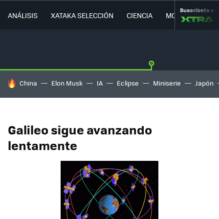
Suscríbete a
ANÁLISIS
XATAKA SELECCIÓN
CIENCIA
MOVILIDAD
HOY SE HABLA DE
China
Elon Musk
IA
Eclipse
Miniserie
Japón
Galileo sigue avanzando
lentamente