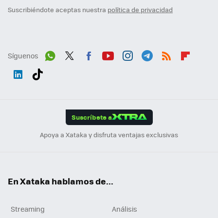
Suscribiéndote aceptas nuestra
política de privacidad
Síguenos
Wh
Twit
Fac
You
Inst
Tele
RSS
Flip
ats
ter
ebo
tub
agr
gra
boa
Link
Tikt
App
ok
e
am
m
rd
edI
ok
Suscríbete a
n
Apoya a Xataka y disfruta ventajas exclusivas
En Xataka hablamos de...
Streaming
Análisis