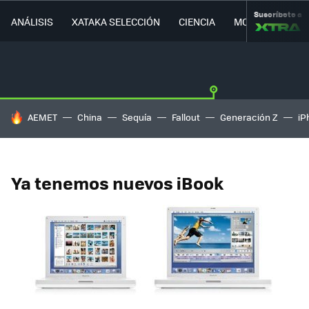
Suscríbete a
ANÁLISIS
XATAKA SELECCIÓN
CIENCIA
MOVILIDAD
HOY SE HABLA DE
AEMET
China
Sequía
Fallout
Generación Z
iP
Ya tenemos nuevos iBook