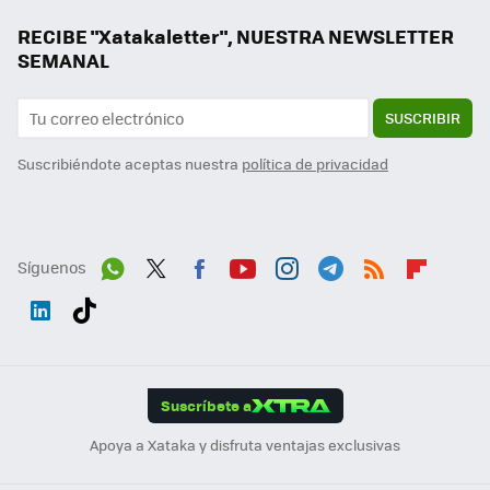
RECIBE "Xatakaletter", NUESTRA NEWSLETTER
SEMANAL
SUSCRIBIR
Suscribiéndote aceptas nuestra
política de privacidad
Síguenos
Wh
Twit
Fac
You
Inst
Tele
RSS
Flip
ats
ter
ebo
tub
agr
gra
boa
Link
Tikt
App
ok
e
am
m
rd
edI
ok
Suscríbete a
n
Apoya a Xataka y disfruta ventajas exclusivas