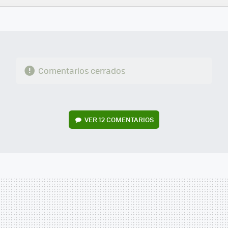
FACEBOOK
TWITTER
FLIPBOARD
E-
WHATSAPP
MAIL
Comentarios cerrados
VER
12 COMENTARIOS