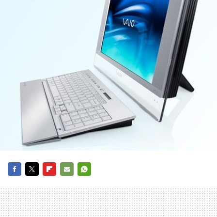
FACEBOOK
TWITTER
FLIPBOARD
E-
WHATSAPP
MAIL