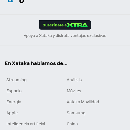
ats
ter
ebo
tub
agr
gra
boa
Link
Tikt
App
ok
e
am
m
rd
edI
ok
Suscríbete a
n
Apoya a Xataka y disfruta ventajas exclusivas
En Xataka hablamos de...
Streaming
Análisis
Espacio
Móviles
Energía
Xataka Movilidad
Apple
Samsung
Inteligencia artificial
China