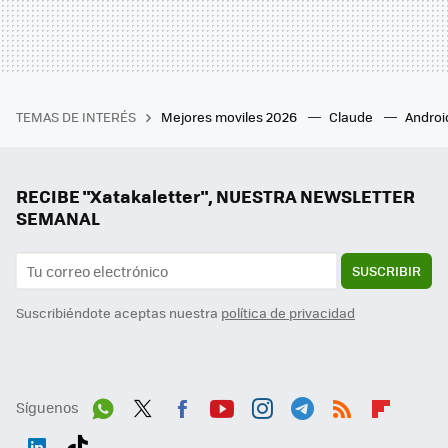
TEMAS DE INTERÉS
Mejores moviles 2026
Claude
Androi
RECIBE "Xatakaletter", NUESTRA NEWSLETTER
SEMANAL
SUSCRIBIR
Suscribiéndote aceptas nuestra
política de privacidad
Síguenos
Wh
Twit
Fac
You
Inst
Tele
RSS
Flip