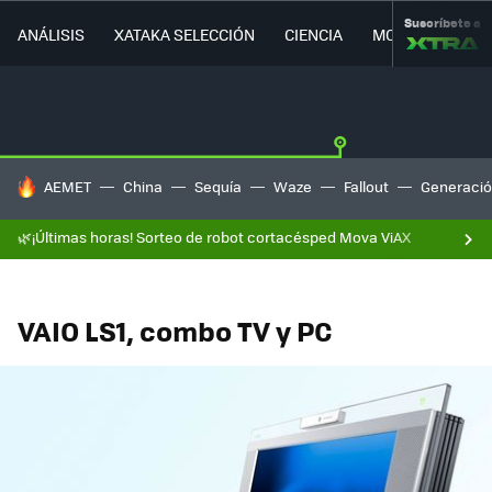
Suscríbete a
ANÁLISIS
XATAKA SELECCIÓN
CIENCIA
MOVILIDAD
HOY SE HABLA DE
AEMET
China
Sequía
Waze
Fallout
Generació
🌿¡Últimas horas! Sorteo de robot cortacésped Mova ViAX
VAIO LS1, combo TV y PC