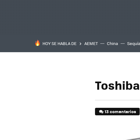
HOY SE HABLA DE
AEMET
China
Sequí
Toshiba
13 comentarios