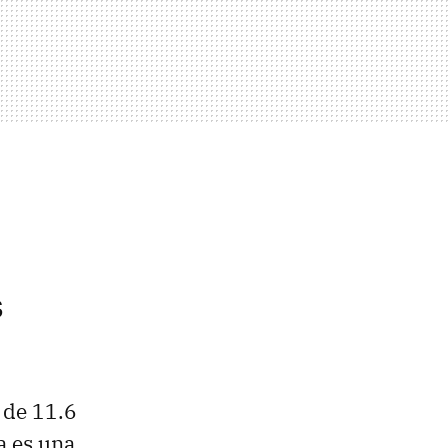
s
 de 11.6
a es una