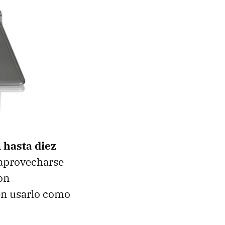
n
hasta diez
 aprovecharse
on
én usarlo como