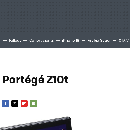
a
Fallout
Generación Z
iPhone 18
Arabia Saudí
GTA VI
 Portégé Z10t
FACEBOOK
TWITTER
FLIPBOARD
E-
MAIL