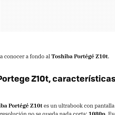
a conocer a fondo al
Toshiba Portégé Z10t
.
Portege Z10t, característica
ba Portégé Z10t
es un ultrabook con pantalla
resolución no se queda nada corta:
1080p
. Es