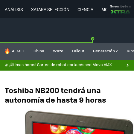
Suscríbete a
ANÁLISIS
XATAKA SELECCIÓN
CIENCIA
MOVILIDAD
HOY SE HABLA DE
AEMET
China
Waze
Fallout
Generación Z
iPh
🌿¡Últimas horas! Sorteo de robot cortacésped Mova ViAX
Toshiba NB200 tendrá una
autonomía de hasta 9 horas