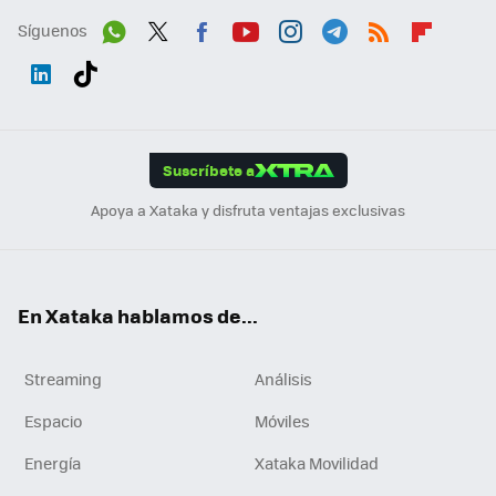
Síguenos
Wh
Twit
Fac
You
Inst
Tele
RSS
Flip
ats
ter
ebo
tub
agr
gra
boa
Link
Tikt
App
ok
e
am
m
rd
edI
ok
Suscríbete a
n
Apoya a Xataka y disfruta ventajas exclusivas
En Xataka hablamos de...
Streaming
Análisis
Espacio
Móviles
Energía
Xataka Movilidad