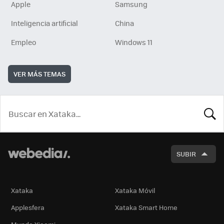
Apple
Samsung
Inteligencia artificial
China
Empleo
Windows 11
VER MÁS TEMAS
BUSCA
SUBIR
Xataka
Xataka Móvil
Applesfera
Xataka Smart Home