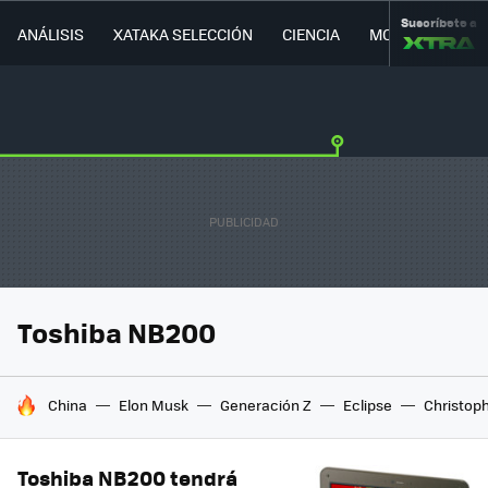
Suscríbete a
ANÁLISIS
XATAKA SELECCIÓN
CIENCIA
MOVILIDAD
Toshiba NB200
HOY SE HABLA DE
China
Elon Musk
Generación Z
Eclipse
Christop
Toshiba NB200 tendrá