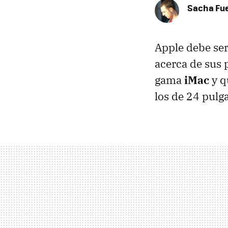
Sacha Fu
Apple debe se
acerca de sus p
gama
iMac
y q
los de 24 pulga