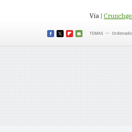
Vía |
Crunchge
TEMAS
Ordenado
FACEBOOK
TWITTER
FLIPBOARD
E-
MAIL