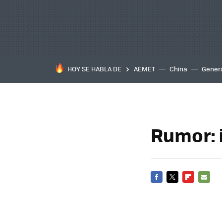
HOY SE HABLA DE
AEMET
China
Gener
Rumor: 
FACEBOOK
TWITTER
FLIPBOARD
E-
MAIL