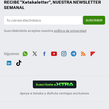
RECIBE "Xatakaletter", NUESTRA NEWSLETTER
SEMANAL
SUSCRIBIR
Suscribiéndote aceptas nuestra
política de privacidad
Síguenos
Wh
Twit
Fac
You
Inst
Tele
RSS
Flip
ats
ter
ebo
tub
agr
gra
boa
Link
Tikt
App
ok
e
am
m
rd
edI
ok
Suscríbete a
n
Apoya a Xataka y disfruta ventajas exclusivas