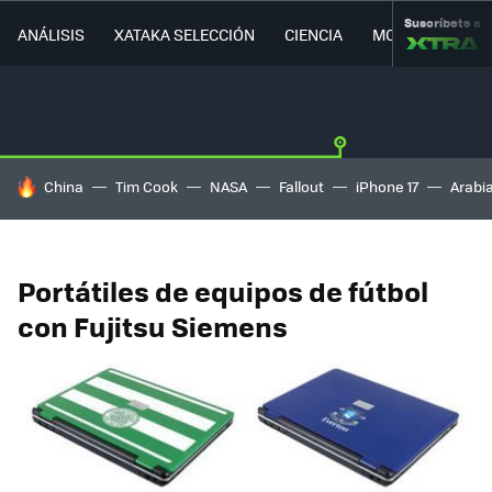
Suscríbete a
ANÁLISIS
XATAKA SELECCIÓN
CIENCIA
MOVILIDAD
HOY SE HABLA DE
China
Tim Cook
NASA
Fallout
iPhone 17
Arabi
Portátiles de equipos de fútbol
con Fujitsu Siemens