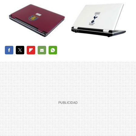
FACEBOOK
TWITTER
FLIPBOARD
E-
WHATSAPP
MAIL