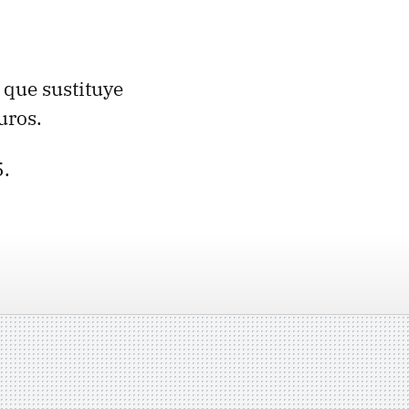
 que sustituye
uros.
5.