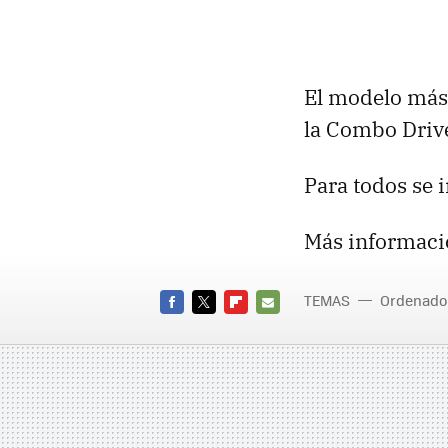
El modelo más 
la Combo Drive
Para todos se i
Más informaci
TEMAS
Ordenado
FACEBOOK
TWITTER
FLIPBOARD
E-
MAIL