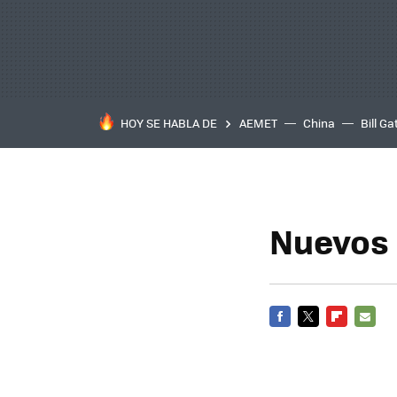
HOY SE HABLA DE
AEMET
China
Bill Ga
Nuevos
FACEBOOK
TWITTER
FLIPBOARD
E-
MAIL