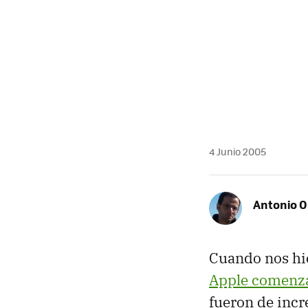
MAIL
4 Junio 2005
Antonio O
Cuando nos hic
Apple comenzas
fueron de incr