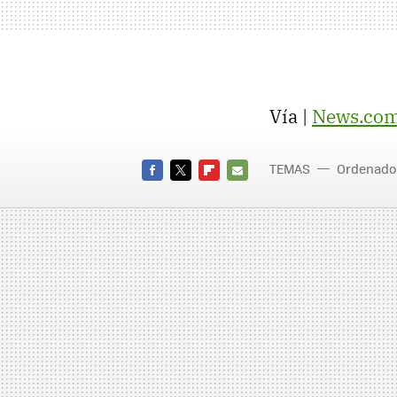
Vía |
News.co
TEMAS
Ordenado
FACEBOOK
TWITTER
FLIPBOARD
E-
MAIL