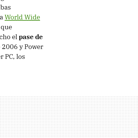
mbas
la
World Wide
 que
cho el
pase de
 2006 y Power
r PC, los