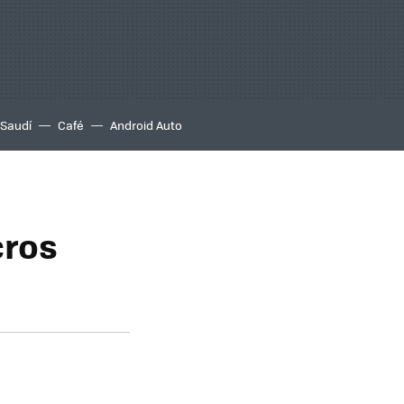
 Saudí
Café
Android Auto
cros