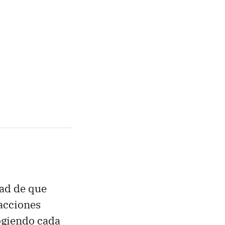
dad de que
eacciones
ogiendo cada