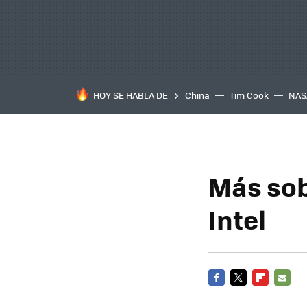
HOY SE HABLA DE
China
Tim Cook
NAS
Más sob
Intel
FACEBOOK
TWITTER
FLIPBOARD
E-