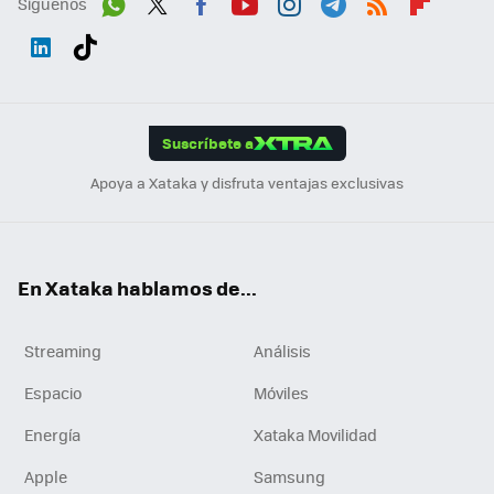
Síguenos
Wh
Twit
Fac
You
Inst
Tele
RSS
Flip
ats
ter
ebo
tub
agr
gra
boa
Link
Tikt
App
ok
e
am
m
rd
edI
ok
Suscríbete a
n
Apoya a Xataka y disfruta ventajas exclusivas
En Xataka hablamos de...
Streaming
Análisis
Espacio
Móviles
Energía
Xataka Movilidad
Apple
Samsung