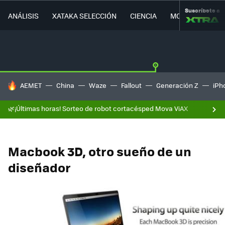
Suscríbete a
ANÁLISIS
XATAKA SELECCIÓN
CIENCIA
MOVILIDAD
HOY SE HABLA DE
AEMET
China
Waze
Fallout
Generación Z
iPh
🌿¡Últimas horas! Sorteo de robot cortacésped Mova ViAX
Macbook 3D, otro sueño de un
diseñador