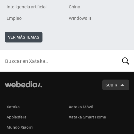
Inteligencia artificial
China
Empleo
Windows 11
VER MÁS TEMAS
BUSCA
SUBIR
Xataka
Xataka Móvil
Applesfera
Xataka Smart Home
Mundo Xiaomi