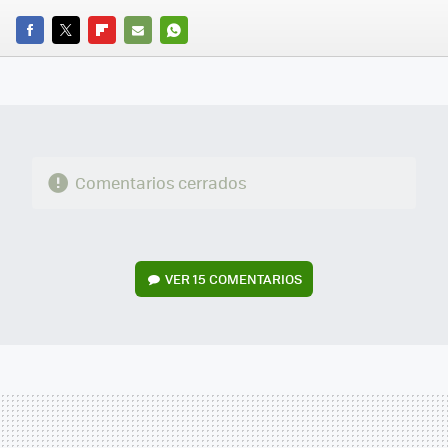
FACEBOOK
TWITTER
FLIPBOARD
E-
WHATSAPP
MAIL
Comentarios cerrados
VER
15 COMENTARIOS