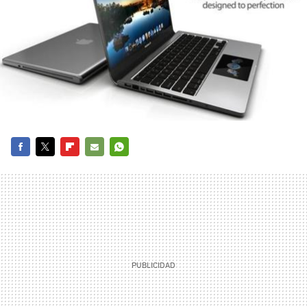
FACEBOOK
TWITTER
FLIPBOARD
E-
WHATSAPP
MAIL