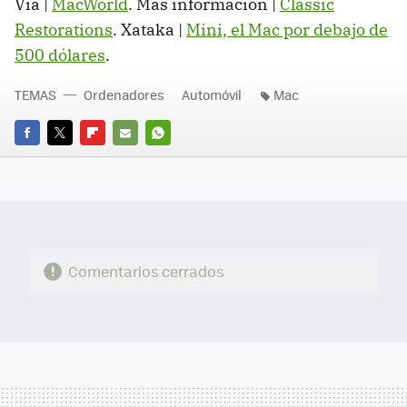
Vía |
MacWorld
. Más información |
Classic
Restorations
. Xataka |
Mini, el Mac por debajo de
500 dólares
.
TEMAS
Ordenadores
Automóvil
Mac
FACEBOOK
TWITTER
FLIPBOARD
E-
WHATSAPP
MAIL
Comentarios cerrados