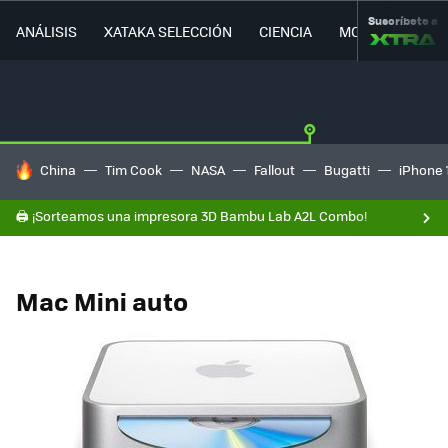
Suscríbete a
ANÁLISIS
XATAKA SELECCIÓN
CIENCIA
MOVILIDAD
HOY SE HABLA DE
China
Tim Cook
NASA
Fallout
Bugatti
iPhone 
🖨️ ¡Sorteamos una impresora 3D Bambu Lab A2L Combo!
Mac Mini auto