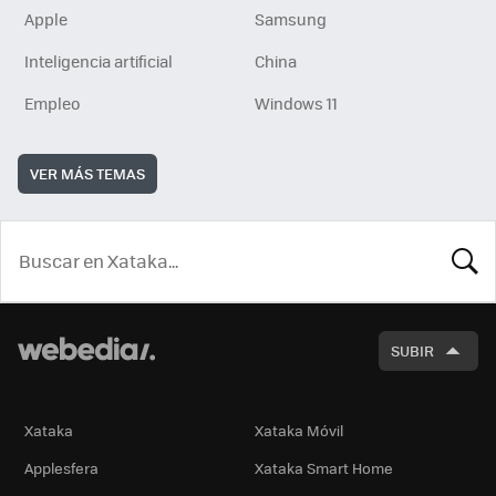
Apple
Samsung
Inteligencia artificial
China
Empleo
Windows 11
VER MÁS TEMAS
BUSCA
SUBIR
Xataka
Xataka Móvil
Applesfera
Xataka Smart Home