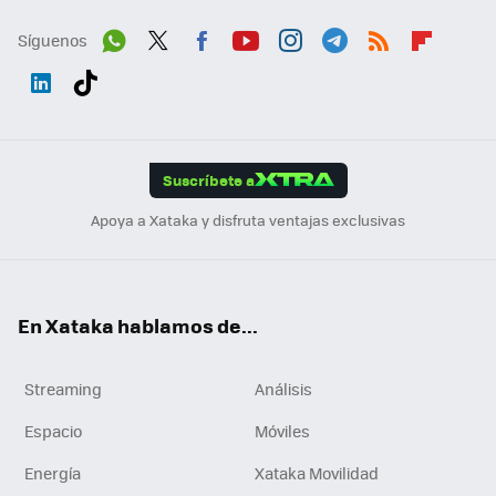
Síguenos
Wh
Twit
Fac
You
Inst
Tele
RSS
Flip
ats
ter
ebo
tub
agr
gra
boa
Link
Tikt
App
ok
e
am
m
rd
edI
ok
Suscríbete a
n
Apoya a Xataka y disfruta ventajas exclusivas
En Xataka hablamos de...
Streaming
Análisis
Espacio
Móviles
Energía
Xataka Movilidad