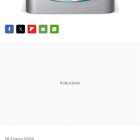
FACEBOOK
TWITTER
FLIPBOARD
E-
WHATSAPP
MAIL
18 Enero 2005