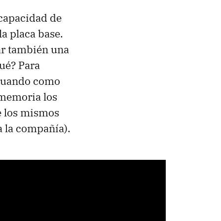
capacidad de
la placa base.
ar también una
qué? Para
actuando como
 memoria los
e los mismos
a la compañía).