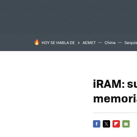
HOY SE HABLA DE
AEMET
China
Sequí
iRAM: s
memoria
FACEBOOK
TWITTER
FLIPBOARD
E-