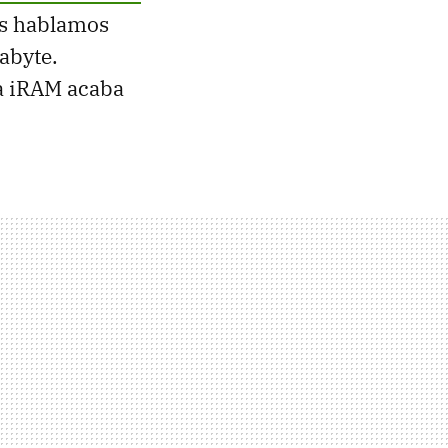
os hablamos
abyte.
a iRAM acaba