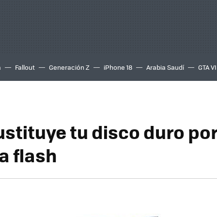
a
Fallout
Generación Z
iPhone 18
Arabia Saudí
GTA VI
ustituye tu disco duro po
 flash