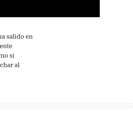
a salido en
iente
omo si
char al