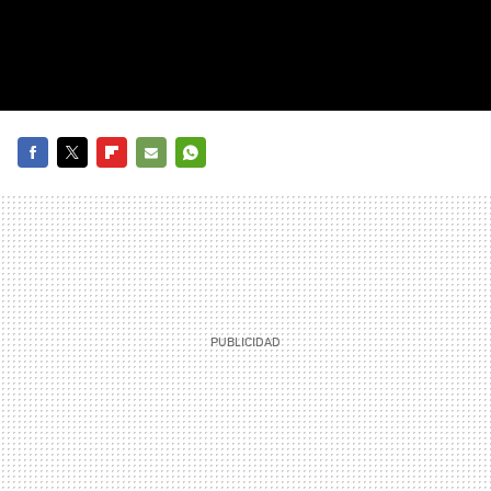
FACEBOOK
TWITTER
FLIPBOARD
E-
WHATSAPP
MAIL