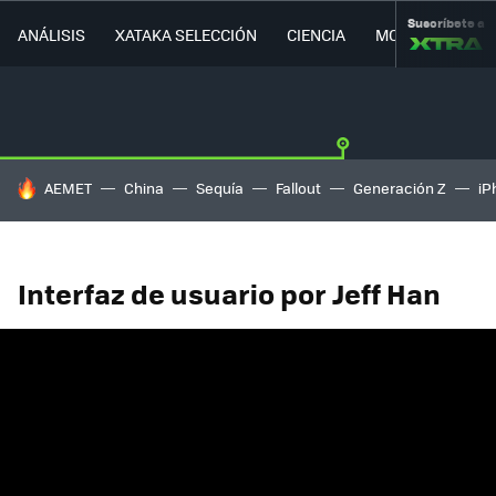
Suscríbete a
ANÁLISIS
XATAKA SELECCIÓN
CIENCIA
MOVILIDAD
HOY SE HABLA DE
AEMET
China
Sequía
Fallout
Generación Z
iP
Interfaz de usuario por Jeff Han