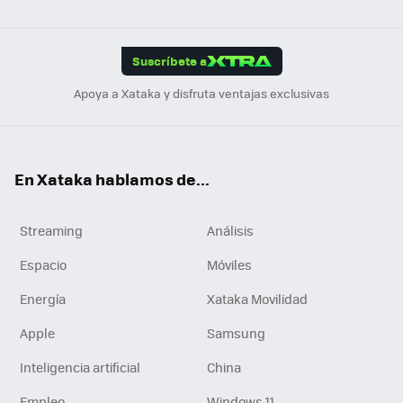
ats
ter
ebo
tub
agr
gra
boa
Link
Tikt
App
ok
e
am
m
rd
edI
ok
Suscríbete a
n
Apoya a Xataka y disfruta ventajas exclusivas
En Xataka hablamos de...
Streaming
Análisis
Espacio
Móviles
Energía
Xataka Movilidad
Apple
Samsung
Inteligencia artificial
China
Empleo
Windows 11