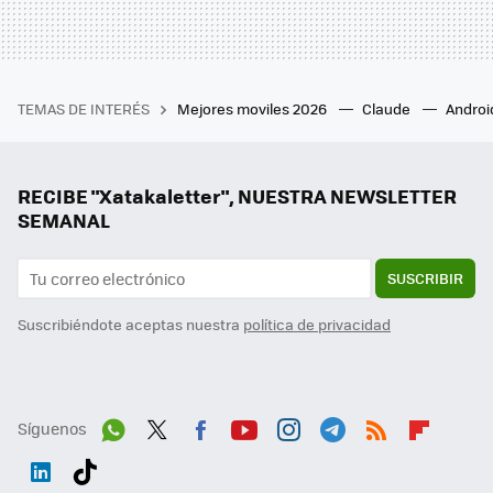
TEMAS DE INTERÉS
Mejores moviles 2026
Claude
Androi
RECIBE "Xatakaletter", NUESTRA NEWSLETTER
SEMANAL
SUSCRIBIR
Suscribiéndote aceptas nuestra
política de privacidad
Síguenos
Wh
Twit
Fac
You
Inst
Tele
RSS
Flip