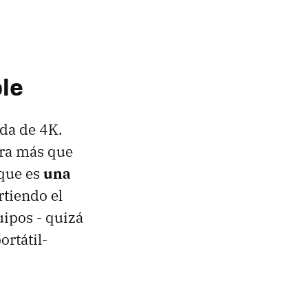
ble
da de 4K.
fra más que
 que es
una
rtiendo el
uipos - quizá
ortátil-