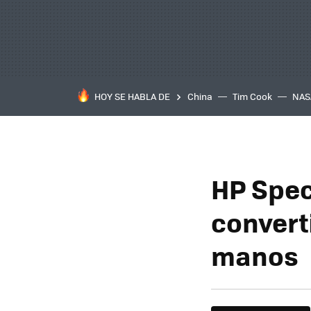
HOY SE HABLA DE
China
Tim Cook
NAS
HP Spec
convert
manos