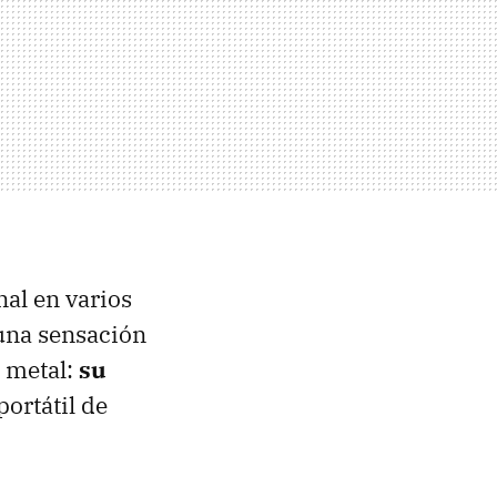
al en varios
 una sensación
o metal:
su
ortátil de