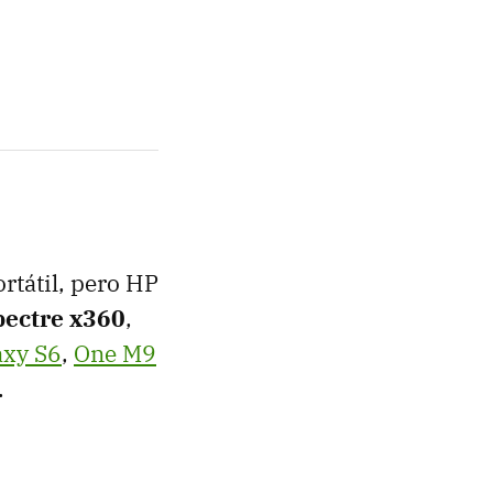
rtátil, pero HP
ectre x360
,
axy S6
,
One M9
.