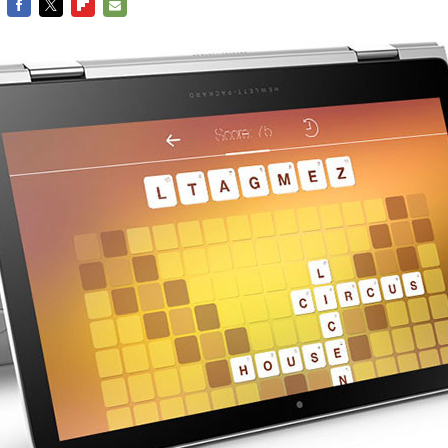
FACEBOOK
TWITTER
FLIPBOARD
E-
MAIL