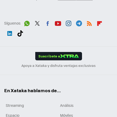
Síguenos
Wh
Twit
Fac
You
Inst
Tele
RSS
Flip
ats
ter
ebo
tub
agr
gra
boa
Link
Tikt
App
ok
e
am
m
rd
edI
ok
Suscríbete a
n
Apoya a Xataka y disfruta ventajas exclusivas
En Xataka hablamos de...
Streaming
Análisis
Espacio
Móviles