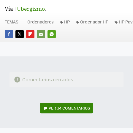
Vía |
Ubergizmo
.
TEMAS
Ordenadores
HP
Ordenador HP
HP Pav
FACEBOOK
TWITTER
FLIPBOARD
E-
WHATSAPP
MAIL
Comentarios cerrados
VER
34 COMENTARIOS