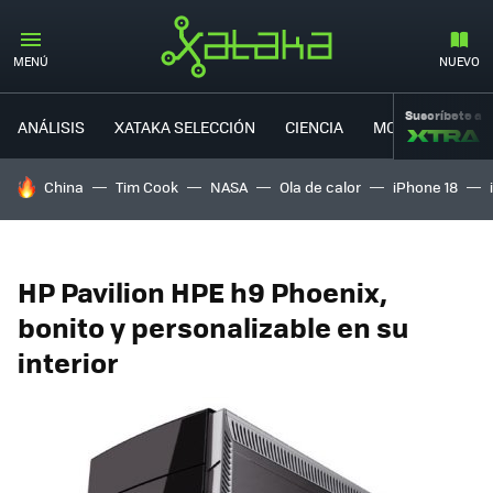
MENÚ
NUEVO
Suscríbete a
ANÁLISIS
XATAKA SELECCIÓN
CIENCIA
MOVILIDAD
HOY SE HABLA DE
China
Tim Cook
NASA
Ola de calor
iPhone 18
HP Pavilion HPE h9 Phoenix,
bonito y personalizable en su
interior