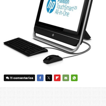
11 comentarios
FACEBOOK
TWITTER
FLIPBOARD
E-
WHATSAPP
MAIL