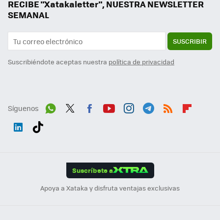
RECIBE "Xatakaletter", NUESTRA NEWSLETTER
SEMANAL
SUSCRIBIR
Suscribiéndote aceptas nuestra
política de privacidad
Síguenos
Wh
Twit
Fac
You
Inst
Tele
RSS
Flip
ats
ter
ebo
tub
agr
gra
boa
Link
Tikt
App
ok
e
am
m
rd
edI
ok
Suscríbete a
n
Apoya a Xataka y disfruta ventajas exclusivas