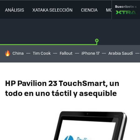
Suscríbete a
ANÁLISIS
XATAKA SELECCIÓN
CIENCIA
MOVILIDAD
HOY SE HABLA DE
China
Tim Cook
Fallout
iPhone 17
Arabia Saudí
HP Pavilion 23 TouchSmart, un
todo en uno táctil y asequible