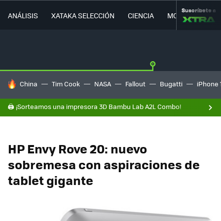
Suscríbete a
ANÁLISIS
XATAKA SELECCIÓN
CIENCIA
MOVILIDAD
HOY SE HABLA DE
China
Tim Cook
NASA
Fallout
Bugatti
iPhone 
🖨️ ¡Sorteamos una impresora 3D Bambu Lab A2L Combo!
HP Envy Rove 20: nuevo
sobremesa con aspiraciones de
tablet gigante