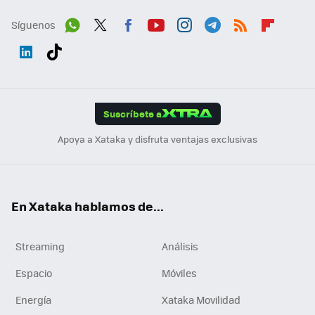
Síguenos
Wh
Twit
Fac
You
Inst
Tele
RSS
Flip
ats
ter
ebo
tub
agr
gra
boa
Link
Tikt
App
ok
e
am
m
rd
edI
ok
Suscríbete a
n
Apoya a Xataka y disfruta ventajas exclusivas
En Xataka hablamos de...
Streaming
Análisis
Espacio
Móviles
Energía
Xataka Movilidad