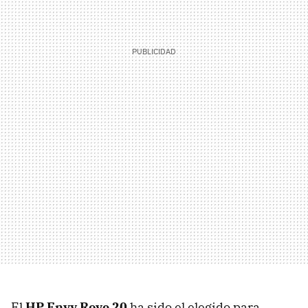
El
HP Envy Rove 20
ha sido el elegido para