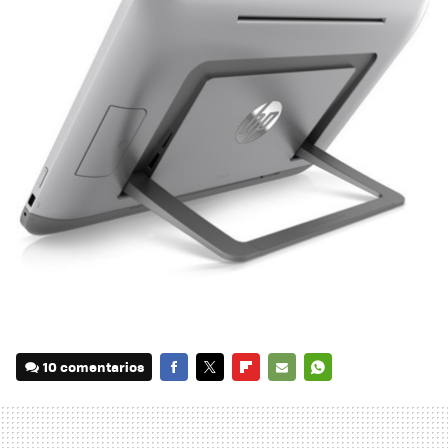
10 comentarios
FACEBOOK
TWITTER
FLIPBOARD
E-
WHATSAPP
MAIL