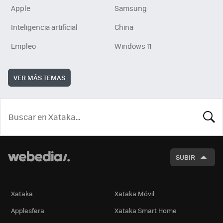
Apple
Samsung
Inteligencia artificial
China
Empleo
Windows 11
VER MÁS TEMAS
BUSCA
SUBIR
Xataka
Xataka Móvil
Applesfera
Xataka Smart Home