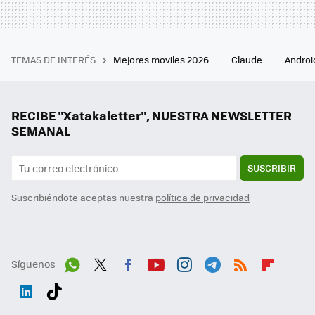
TEMAS DE INTERÉS
Mejores moviles 2026
Claude
Androi
RECIBE "Xatakaletter", NUESTRA NEWSLETTER
SEMANAL
SUSCRIBIR
Suscribiéndote aceptas nuestra
política de privacidad
Síguenos
Wh
Twit
Fac
You
Inst
Tele
RSS
Flip
ats
ter
ebo
tub
agr
gra
boa
Link
Tikt