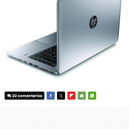
22 comentarios
FACEBOOK
TWITTER
FLIPBOARD
E-
WHATSAPP
MAIL