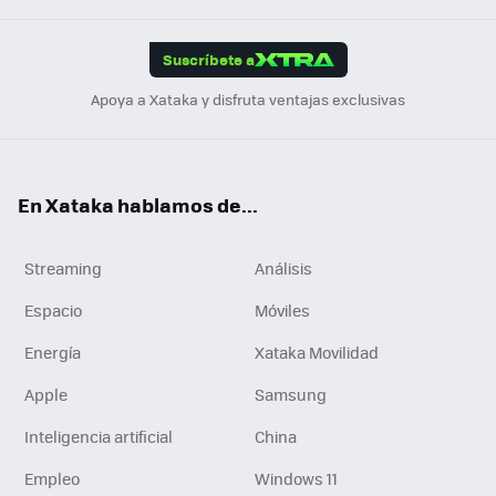
App
ok
e
am
m
rd
edI
ok
Suscríbete a
n
Apoya a Xataka y disfruta ventajas exclusivas
En Xataka hablamos de...
Streaming
Análisis
Espacio
Móviles
Energía
Xataka Movilidad
Apple
Samsung
Inteligencia artificial
China
Empleo
Windows 11