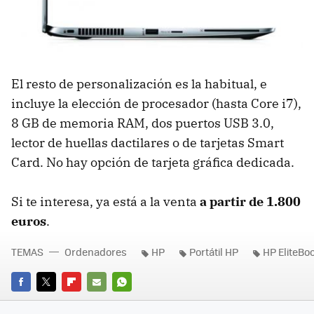
El resto de personalización es la habitual, e
incluye la elección de procesador (hasta Core i7),
8 GB de memoria RAM, dos puertos USB 3.0,
lector de huellas dactilares o de tarjetas Smart
Card. No hay opción de tarjeta gráfica dedicada.
Si te interesa, ya está a la venta
a partir de 1.800
euros
.
TEMAS
Ordenadores
HP
Portátil HP
HP EliteBoo
FACEBOOK
TWITTER
FLIPBOARD
E-
WHATSAPP