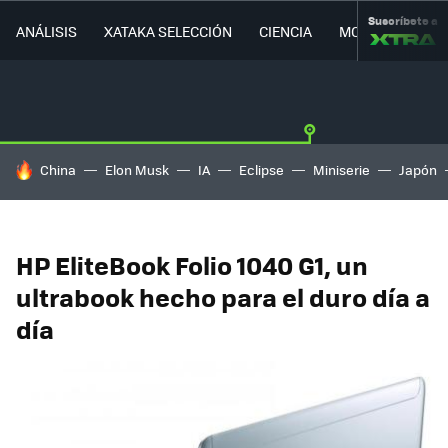
Suscríbete a
ANÁLISIS
XATAKA SELECCIÓN
CIENCIA
MOVILIDAD
HOY SE HABLA DE
China
Elon Musk
IA
Eclipse
Miniserie
Japón
HP EliteBook Folio 1040 G1, un
ultrabook hecho para el duro día a
día