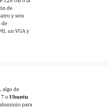
e 128 GB o la
ión de
tro y seis
 de
MI, un VGA y
, algo de
 7 o
Ubuntu
 aluminio para