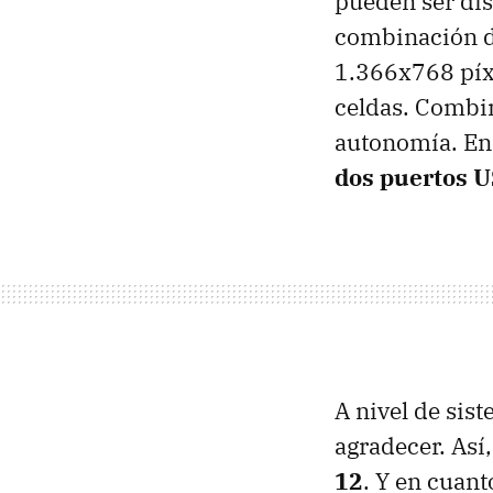
pueden ser dis
combinación de
1.366x768 píxe
celdas. Combi
autonomía. En
dos puertos U
A nivel de sis
agradecer. As
12
. Y en cuan