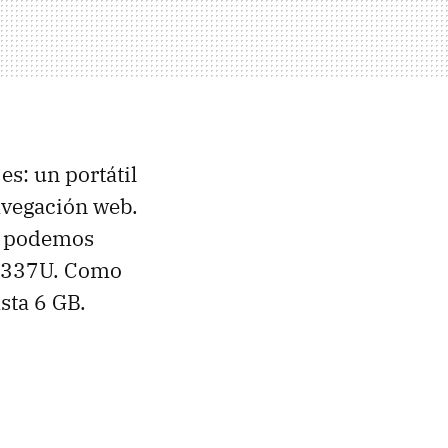
es: un portátil
avegación web.
o podemos
–3337U. Como
sta 6 GB.