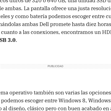
cos duros de 320 o 640 GB, una unidad SSD d
 ambas. La pantalla ofrece una justa resoluc
les y como batería podemos escoger entre cua
nándolas ambas Dell promete hasta diez horas
 cuanto a las conexiones, encontramos un HD
SB 3.0
.
tema operativo también son varias las opciones
í, podemos escoger entre Windows 8, Windows
to al diseño, clásico pero con buen acabado en