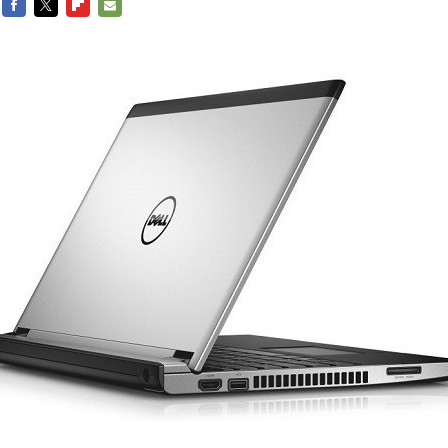
FACEBOOK
TWITTER
FLIPBOARD
E-
MAIL