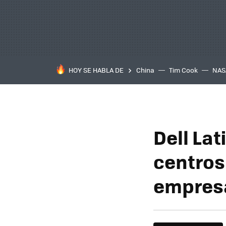
HOY SE HABLA DE
China
Tim Cook
NAS
Dell Lat
centros
empres