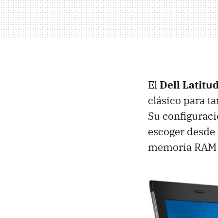
El
Dell Latitu
clásico para t
Su configurac
escoger desde
memoria RAM s