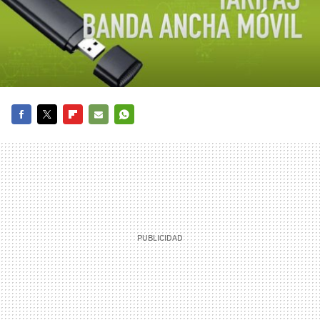
FACEBOOK
TWITTER
FLIPBOARD
E-
WHATSAPP
MAIL