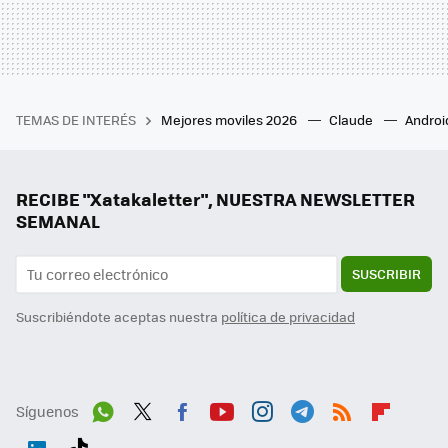
TEMAS DE INTERÉS
Mejores moviles 2026
Claude
Androi
RECIBE "Xatakaletter", NUESTRA NEWSLETTER
SEMANAL
SUSCRIBIR
Suscribiéndote aceptas nuestra
política de privacidad
Síguenos
Wh
Twit
Fac
You
Inst
Tele
RSS
Flip