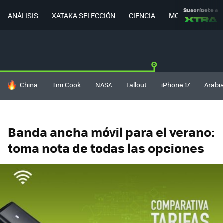
Suscríbete a
ANÁLISIS
XATAKA SELECCIÓN
CIENCIA
MOVILIDAD
HOY SE HABLA DE
China
Tim Cook
NASA
Fallout
iPhone 17
Arabi
Banda ancha móvil para el verano:
toma nota de todas las opciones