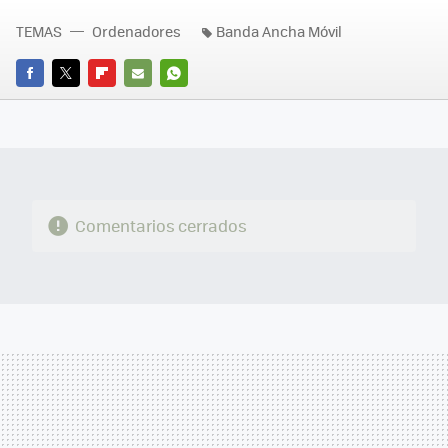
TEMAS
Ordenadores
Banda Ancha Móvil
FACEBOOK
TWITTER
FLIPBOARD
E-
WHATSAPP
MAIL
Comentarios cerrados