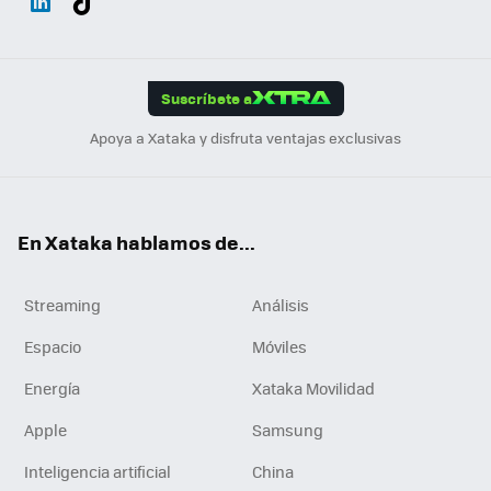
ats
ter
ebo
tub
agr
gra
boa
Link
Tikt
App
ok
e
am
m
rd
edI
ok
Suscríbete a
n
Apoya a Xataka y disfruta ventajas exclusivas
En Xataka hablamos de...
Streaming
Análisis
Espacio
Móviles
Energía
Xataka Movilidad
Apple
Samsung
Inteligencia artificial
China