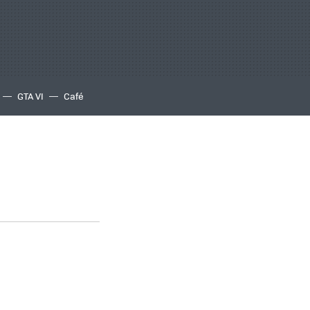
GTA VI
Café