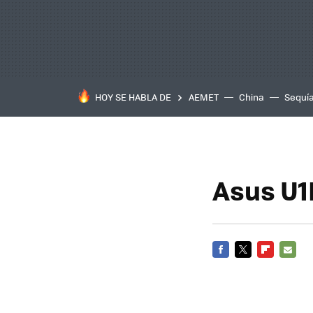
HOY SE HABLA DE
AEMET
China
Sequí
Asus U1E
FACEBOOK
TWITTER
FLIPBOARD
E-
MAIL