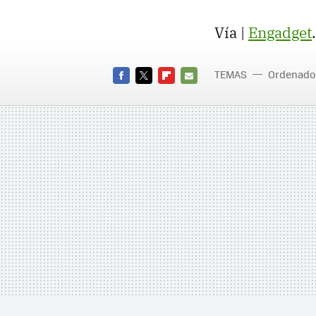
Vía |
Engadget
.
TEMAS
Ordenado
FACEBOOK
TWITTER
FLIPBOARD
E-
MAIL