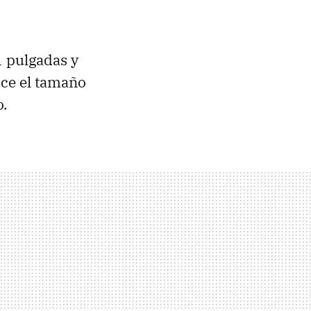
1 pulgadas y
uce el tamaño
o.