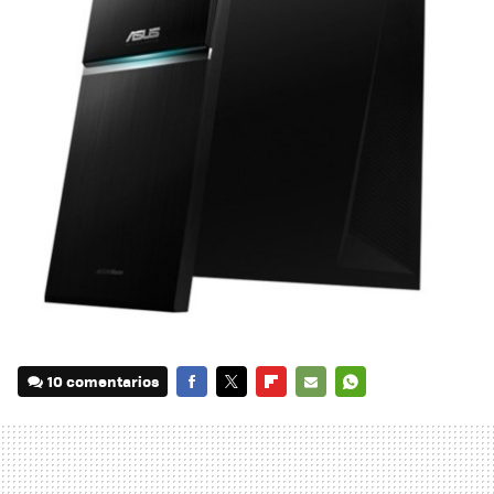
10 comentarios
FACEBOOK
TWITTER
FLIPBOARD
E-
WHATSAPP
MAIL