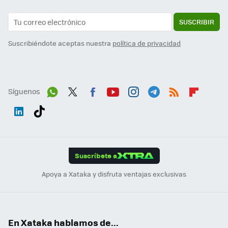
SUSCRIBIR
Suscribiéndote aceptas nuestra
política de privacidad
Síguenos
Wh
Twit
Fac
You
Inst
Tele
RSS
Flip
ats
ter
ebo
tub
agr
gra
boa
Link
Tikt
App
ok
e
am
m
rd
edI
ok
Suscríbete a
n
Apoya a Xataka y disfruta ventajas exclusivas
En Xataka hablamos de...