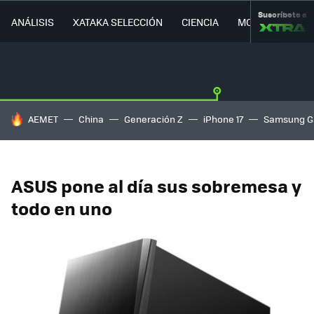
Suscríbete a
ANÁLISIS
XATAKA SELECCIÓN
CIENCIA
MOVILIDAD
HOY SE HABLA DE
AEMET
China
Generación Z
iPhone 17
Samsung G
ASUS pone al día sus sobremesa y
todo en uno