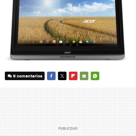
6 comentarios
FACEBOOK
TWITTER
FLIPBOARD
E-
WHATSAPP
MAIL