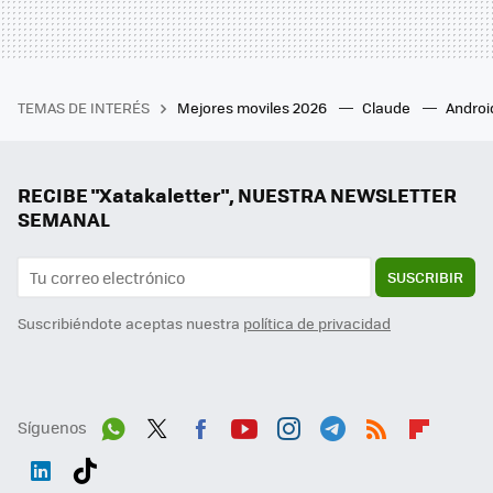
TEMAS DE INTERÉS
Mejores moviles 2026
Claude
Androi
RECIBE "Xatakaletter", NUESTRA NEWSLETTER
SEMANAL
SUSCRIBIR
Suscribiéndote aceptas nuestra
política de privacidad
Síguenos
Wh
Twit
Fac
You
Inst
Tele
RSS
Flip