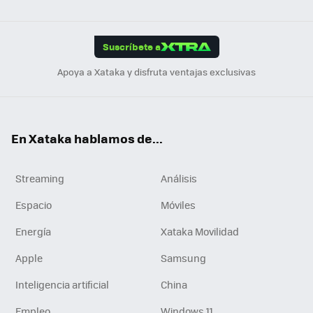
ats
ter
ebo
tub
agr
gra
boa
Link
Tikt
App
ok
e
am
m
rd
edI
ok
Suscríbete a
n
Apoya a Xataka y disfruta ventajas exclusivas
En Xataka hablamos de...
Streaming
Análisis
Espacio
Móviles
Energía
Xataka Movilidad
Apple
Samsung
Inteligencia artificial
China
Empleo
Windows 11