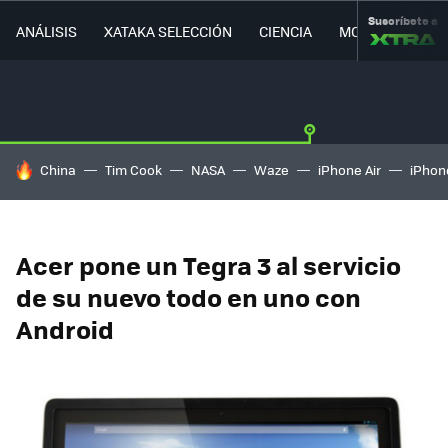
Suscríbete a
ANÁLISIS
XATAKA SELECCIÓN
CIENCIA
MOVILIDAD
HOY SE HABLA DE
China
Tim Cook
NASA
Waze
iPhone Air
iPhone
Acer pone un Tegra 3 al servicio
de su nuevo todo en uno con
Android