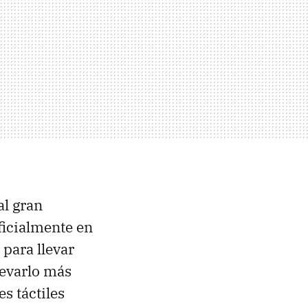
al gran
ficialmente en
para llevar
levarlo más
s táctiles