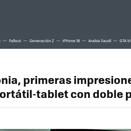
a
Fallout
Generación Z
iPhone 18
Arabia Saudí
GTA VI
onia, primeras impresion
ortátil-tablet con doble 