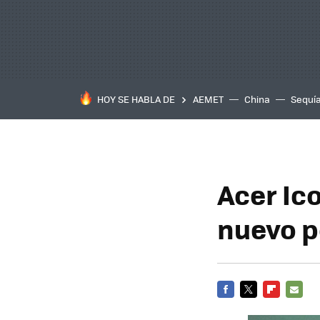
HOY SE HABLA DE
AEMET
China
Sequí
Acer Ic
nuevo p
FACEBOOK
TWITTER
FLIPBOARD
E-