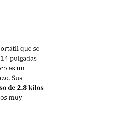
rtátil que se
e 14 pulgadas
co es un
azo. Sus
so de 2.8 kilos
tos muy