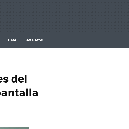
Café
Jeff Bezos
es del
pantalla