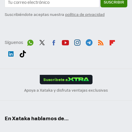
SUSCRIBIR
Suscribiéndote aceptas nuestra
política de privacidad
Síguenos
Wh
Twit
Fac
You
Inst
Tele
RSS
Flip
ats
ter
ebo
tub
agr
gra
boa
Link
Tikt
App
ok
e
am
m
rd
edI
ok
Suscríbete a
n
Apoya a Xataka y disfruta ventajas exclusivas
En Xataka hablamos de...