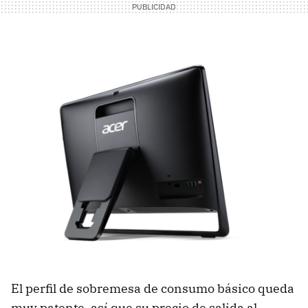
El perfil de sobremesa de consumo básico queda
muy patente, así que su precio de salida al