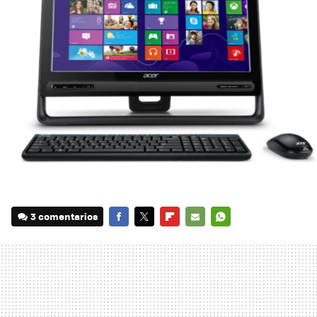
3 comentarios
FACEBOOK
TWITTER
FLIPBOARD
E-
WHATSAPP
MAIL