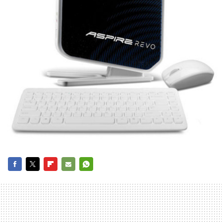
FACEBOOK
TWITTER
FLIPBOARD
E-
WHATSAPP
MAIL