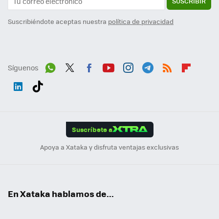
SUSCRIBIR
Suscribiéndote aceptas nuestra
política de privacidad
Síguenos
Wh
Twit
Fac
You
Inst
Tele
RSS
Flip
ats
ter
ebo
tub
agr
gra
boa
Link
Tikt
App
ok
e
am
m
rd
edI
ok
Suscríbete a
n
Apoya a Xataka y disfruta ventajas exclusivas
En Xataka hablamos de...