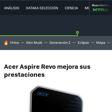
Suscríbete a
ANÁLISIS
XATAKA SELECCIÓN
CIENCIA
MOVILIDAD
HOY SE HABLA DE
China
Elon Musk
Generación Z
Eclipse
Mapa
Acer Aspire Revo mejora sus
prestaciones