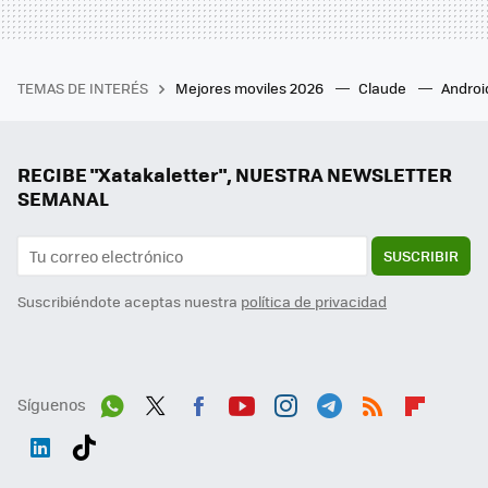
TEMAS DE INTERÉS
Mejores moviles 2026
Claude
Androi
RECIBE "Xatakaletter", NUESTRA NEWSLETTER
SEMANAL
SUSCRIBIR
Suscribiéndote aceptas nuestra
política de privacidad
Síguenos
Wh
Twit
Fac
You
Inst
Tele
RSS
Flip
ats
ter
ebo
tub
agr
gra
boa
Link
Tikt