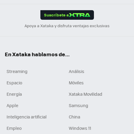
App
ok
e
am
m
rd
edI
ok
Suscríbete a
n
Apoya a Xataka y disfruta ventajas exclusivas
En Xataka hablamos de...
Streaming
Análisis
Espacio
Móviles
Energía
Xataka Movilidad
Apple
Samsung
Inteligencia artificial
China
Empleo
Windows 11