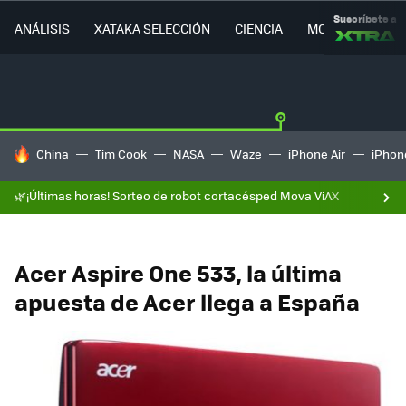
Suscríbete a
ANÁLISIS
XATAKA SELECCIÓN
CIENCIA
MOVILIDAD
HOY SE HABLA DE
China
Tim Cook
NASA
Waze
iPhone Air
iPhone
🌿¡Últimas horas! Sorteo de robot cortacésped Mova ViAX
Acer Aspire One 533, la última
apuesta de Acer llega a España