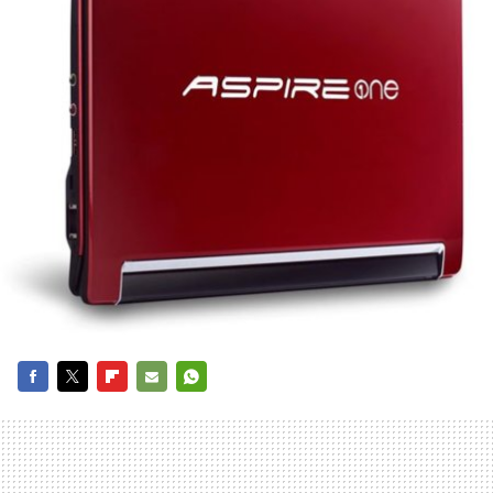
FACEBOOK
TWITTER
FLIPBOARD
E-
WHATSAPP
MAIL